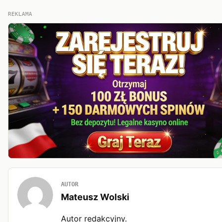
REKLAMA
AUTOR
Mateusz Wolski
Autor redakcyjny.