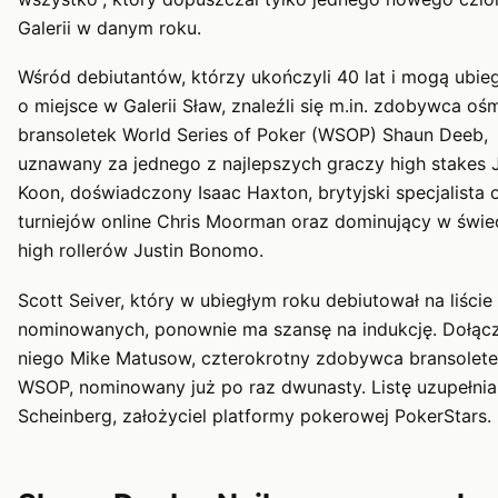
Galerii w danym roku.
Wśród debiutantów, którzy ukończyli 40 lat i mogą ubieg
o miejsce w Galerii Sław, znaleźli się m.in. zdobywca oś
bransoletek World Series of Poker (WSOP) Shaun Deeb,
uznawany za jednego z najlepszych graczy high stakes 
Koon, doświadczony Isaac Haxton, brytyjski specjalista 
turniejów online Chris Moorman oraz dominujący w świe
high rollerów Justin Bonomo.
Scott Seiver, który w ubiegłym roku debiutował na liście
nominowanych, ponownie ma szansę na indukcję. Dołąc
niego Mike Matusow, czterokrotny zdobywca bransolet
WSOP, nominowany już po raz dwunasty. Listę uzupełnia 
Scheinberg, założyciel platformy pokerowej PokerStars.