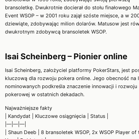
bransoletkę. Dwukrotnie docierał do stołu finałowego M
Event WSOP – w 2001 roku zajął szóste miejsce, a w 20
dziewiąte, zdobywając milion dolarów. Matusow jest ró
dwukrotnym zdobywcą bransoletek WSOP.
Isai Scheinberg – Pionier online
Isai Scheinberg, założyciel platformy PokerStars, jest po
kluczową dla rozwoju pokera online. Jego obecność na l
nominowanych podkreśla znaczenie innowacji i rozwoju
pokerowej w ostatnich dekadach.
Najważniejsze fakty
| Kandydat | Kluczowe osiągnięcia | Status |
|—|—|—|
| Shaun Deeb | 8 bransoletek WSOP, 2x WSOP Player of 