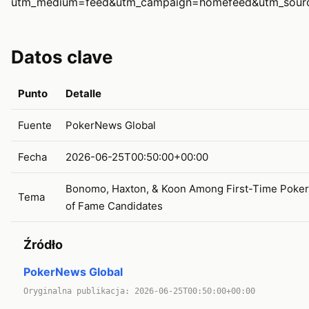
utm_medium=feed&utm_campaign=homefeed&utm_sourc
Datos clave
Punto
Detalle
Fuente
PokerNews Global
Fecha
2026-06-25T00:50:00+00:00
Bonomo, Haxton, & Koon Among First-Time Poker
Tema
of Fame Candidates
Źródło
PokerNews Global
Oryginalna publikacja: 2026-06-25T00:50:00+00:00