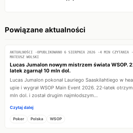
Powiązane aktualności
AKTUALNOŚCI
OPUBLIKOWANO 6 SIERPNIA 2026
4 MIN CZYTANIA
MATEUSZ WOLSKI
Lucas Jumalon nowym mistrzem świata WSOP. 2
latek zgarnął 10 mln dol.
Lucas Jumalon pokonał Lauriego Saaskilahtiego w he
upie i wygrał WSOP Main Event 2026. 22-latek otrzym
mln dol. i został drugim najmłodszym…
Czytaj dalej
Poker
Polska
WSOP