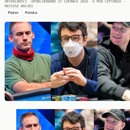
AKTUALNOŚCI
OPUBLIKOWANO 27 CZERWCA 2026
6 MIN CZYTANIA
MATEUSZ WOLSKI
Poker
Polska