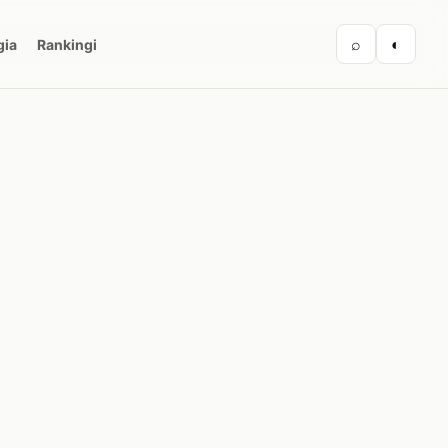
⌕
◐
gia
Rankingi