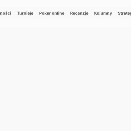
lności
Turnieje
Poker online
Recenzje
Kolumny
Strate