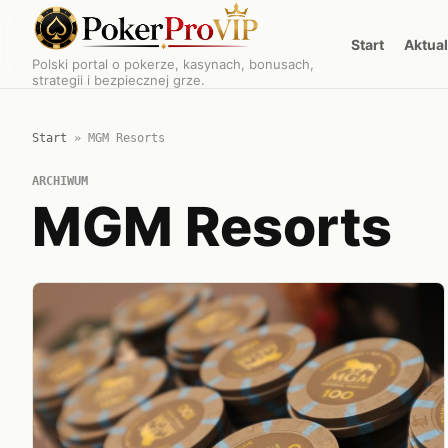
Start
Aktua
Polski portal o pokerze, kasynach, bonusach,
strategii i bezpiecznej grze.
Start
»
MGM Resorts
ARCHIWUM
MGM Resorts