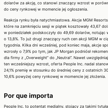
dolarów za akcję, co stanowi znaczący wzrost w porów
do ceny rynkowej w momencie jej ogłoszenia.
Reakcja rynku była natychmiastowa. Akcje MGM Resorts
które na zamknięciu sesji w piątek kosztowały 43,67 dol
w poniedziałek podskoczyły do 49,69 dolarów, notując 
o 13,8%. To już drugi znaczący ruch cen akcji MGM w ci
tygodnia. Kilka dni wcześniej, pod koniec maja, akcje spó
wzrosły o 7,9% po tym, jak JP Morgan podniósł rekomen
dla firmy z „Overweight” do „Neutral”. Nawet uwzględnia
ten wcześniejszy wzrost, oferta People Inc. nadal stano
24,1% premię w stosunku do średniej ceny z ostatnich 30
10,6% powyżej ceny rynkowej w momencie jej złożenia.
Por que importa
People Inc. to potentat medialny, stojący za takimi tytuł