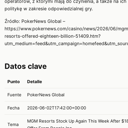
operatorów, z którymi mają do czynienia, a także na ich
politykę w zakresie odpowiedzialnej gry.
Źródło: PokerNews Global –
https://www.pokernews.com/casino/news/2026/06/mgm
resorts-offered-eighteen-billion-51409.htm?
utm_medium=feed&utm_campaign=homefeed&utm_sour
Datos clave
Punto
Detalle
Fuente
PokerNews Global
Fecha
2026-06-02T17:42:00+00:00
MGM Resorts Stock Up Again This Week After $1
Tema