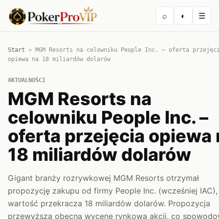
⌕
◐
☰
Start
»
MGM Resorts na celowniku People Inc. – oferta przejęc
opiewa na 18 miliardów dolarów
AKTUALNOŚCI
MGM Resorts na
celowniku People Inc. –
oferta przejęcia opiewa
18 miliardów dolarów
Gigant branży rozrywkowej MGM Resorts otrzymał
propozycję zakupu od firmy People Inc. (wcześniej IAC), 
wartość przekracza 18 miliardów dolarów. Propozycja
przewyższa obecną wycenę rynkową akcji, co spowodo