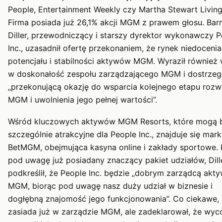
People, Entertainment Weekly czy Martha Stewart Living
Firma posiada już 26,1% akcji MGM z prawem głosu. Bar
Diller, przewodniczący i starszy dyrektor wykonawczy P
Inc., uzasadnił ofertę przekonaniem, że rynek niedocenia
potencjału i stabilności aktywów MGM. Wyraził również 
w doskonałość zespołu zarządzającego MGM i dostrzeg
„przekonującą okazję do wsparcia kolejnego etapu rozw
MGM i uwolnienia jego pełnej wartości”.
Wśród kluczowych aktywów MGM Resorts, które mogą 
szczególnie atrakcyjne dla People Inc., znajduje się mar
BetMGM, obejmująca kasyna online i zakłady sportowe. 
pod uwagę już posiadany znaczący pakiet udziałów, Dill
podkreślił, że People Inc. będzie „dobrym zarządcą akt
MGM, biorąc pod uwagę nasz duży udział w biznesie i
dogłębną znajomość jego funkcjonowania”. Co ciekawe, D
zasiada już w zarządzie MGM, ale zadeklarował, że wyco