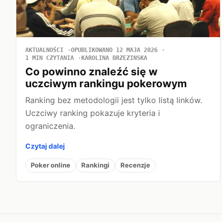
AKTUALNOŚCI
OPUBLIKOWANO 12 MAJA 2026
1 MIN CZYTANIA
KAROLINA BRZEZINSKA
Co powinno znaleźć się w
uczciwym rankingu pokerowym
Ranking bez metodologii jest tylko listą linków.
Uczciwy ranking pokazuje kryteria i
ograniczenia.
Czytaj dalej
Poker online
Rankingi
Recenzje