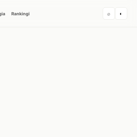
⌕
◐
gia
Rankingi