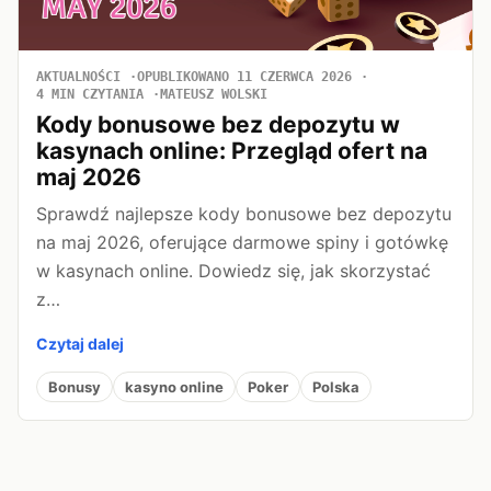
AKTUALNOŚCI
OPUBLIKOWANO 11 CZERWCA 2026
4 MIN CZYTANIA
MATEUSZ WOLSKI
Kody bonusowe bez depozytu w
kasynach online: Przegląd ofert na
maj 2026
Sprawdź najlepsze kody bonusowe bez depozytu
na maj 2026, oferujące darmowe spiny i gotówkę
w kasynach online. Dowiedz się, jak skorzystać
z…
Czytaj dalej
Bonusy
kasyno online
Poker
Polska