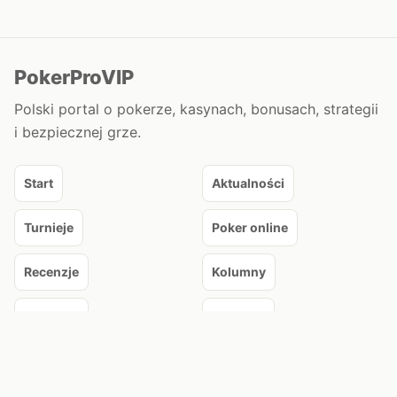
PokerProVIP
Polski portal o pokerze, kasynach, bonusach, strategii
i bezpiecznej grze.
Start
Aktualności
Turnieje
Poker online
Recenzje
Kolumny
Strategia
Rankingi
Kontakt