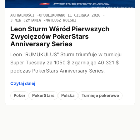
AKTUALNOŚCI
OPUBLIKOWANO 11 CZERWCA 2026
3 MIN CZYTANIA
MATEUSZ WOLSKI
Leon Sturm Wśród Pierwszych
Zwycięzców PokerStars
Anniversary Series
Leon "RUMUKULUS" Sturm triumfuje w turnieju
Super Tuesday za 1050 $ zgarniając 40 321 $
podczas PokerStars Anniversary Series.
Czytaj dalej
Poker
PokerStars
Polska
Turnieje pokerowe