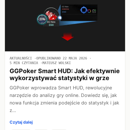
AKTUALNOŚCI
OPUBLIKOWANO 22 MAJA 2026
5 MIN CZYTANIA
MATEUSZ WOLSKI
GGPoker Smart HUD: Jak efektywnie
wykorzystywać statystyki w grze
GGPoker wprowadza Smart HUD, rewolucyjne
narzędzie do analizy gry online. Dowiedz się, jak
nowa funkcja zmienia podejście do statystyk i jak
z…
Czytaj dalej