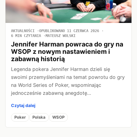
AKTUALNOŚCI
OPUBLIKOWANO 11 CZERWCA 2026
6 MIN CZYTANIA
MATEUSZ WOLSKI
Jennifer Harman powraca do gry na
WSOP z nowym nastawieniem i
zabawną historią
Legenda pokera Jennifer Harman dzieli się
swoimi przemyśleniami na temat powrotu do gry
na World Series of Poker, wspominając
jednocześnie zabawną anegdotę…
Czytaj dalej
Poker
Polska
WSOP