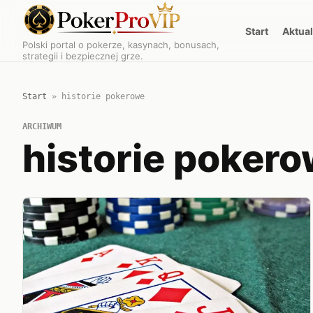
Start
Aktua
Polski portal o pokerze, kasynach, bonusach,
strategii i bezpiecznej grze.
Start
»
historie pokerowe
ARCHIWUM
historie poker