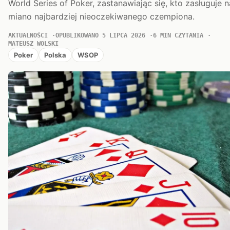
World Series of Poker, zastanawiając się, kto zasługuje n
miano najbardziej nieoczekiwanego czempiona.
AKTUALNOŚCI
OPUBLIKOWANO 5 LIPCA 2026
6 MIN CZYTANIA
MATEUSZ WOLSKI
Poker
Polska
WSOP