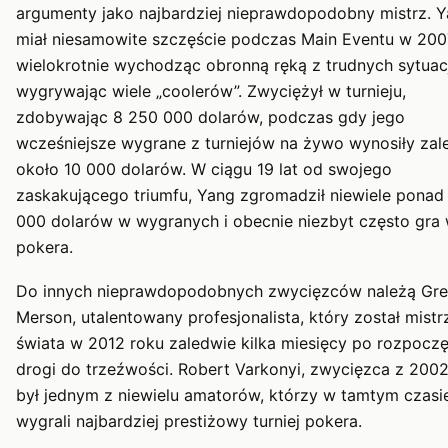
argumenty jako najbardziej nieprawdopodobny mistrz. 
miał niesamowite szczęście podczas Main Eventu w 200
wielokrotnie wychodząc obronną ręką z trudnych sytuacj
wygrywając wiele „coolerów”. Zwyciężył w turnieju,
zdobywając 8 250 000 dolarów, podczas gdy jego
wcześniejsze wygrane z turniejów na żywo wynosiły zal
około 10 000 dolarów. W ciągu 19 lat od swojego
zaskakującego triumfu, Yang zgromadził niewiele ponad
000 dolarów w wygranych i obecnie niezbyt często gra
pokera.
Do innych nieprawdopodobnych zwycięzców należą Gr
Merson, utalentowany profesjonalista, który został mist
świata w 2012 roku zaledwie kilka miesięcy po rozpoczę
drogi do trzeźwości. Robert Varkonyi, zwycięzca z 2002
był jednym z niewielu amatorów, którzy w tamtym czasi
wygrali najbardziej prestiżowy turniej pokera.