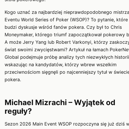
Kogo uznać za najbardziej nieprawdopodobnego mistrz
Eventu World Series of Poker (WSOP)? To pytanie, które 
budzi dyskusje wśród fanów pokera. Czy był to Chris
Moneymaker, którego triumf zapoczątkował pokerowy 
A może Jerry Yang lub Robert Varkonyi, którzy zaskoczy
świat swoimi zwycięstwami? Artykuł na łamach PokerN
Global podejmuje próbę analizy tych niezwykłych historii
wskazując na kandydatów, którzy wbrew wszelkim
przeciwnościom sięgnęli po najcenniejszy tytuł w świeci
pokera.
Michael Mizrachi – Wyjątek od
reguły?
Sezon 2026 Main Event WSOP rozpoczyna się już dziś 