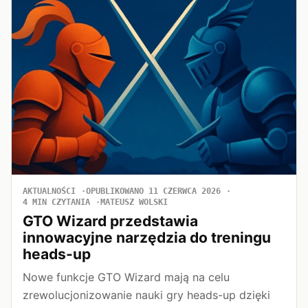
AKTUALNOŚCI
OPUBLIKOWANO 11 CZERWCA 2026
4 MIN CZYTANIA
MATEUSZ WOLSKI
GTO Wizard przedstawia
innowacyjne narzędzia do treningu
heads-up
Nowe funkcje GTO Wizard mają na celu
zrewolucjonizowanie nauki gry heads-up dzięki