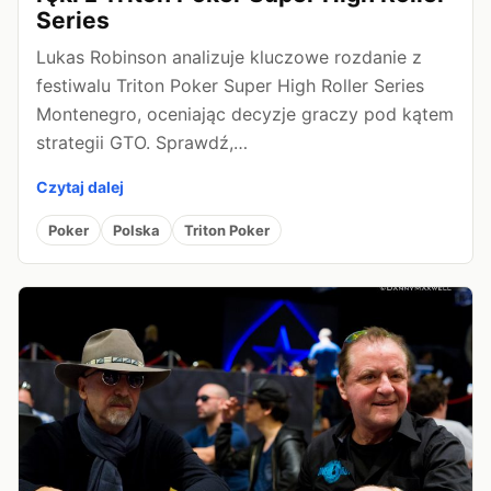
Series
Lukas Robinson analizuje kluczowe rozdanie z
festiwalu Triton Poker Super High Roller Series
Montenegro, oceniając decyzje graczy pod kątem
strategii GTO. Sprawdź,…
Czytaj dalej
Poker
Polska
Triton Poker