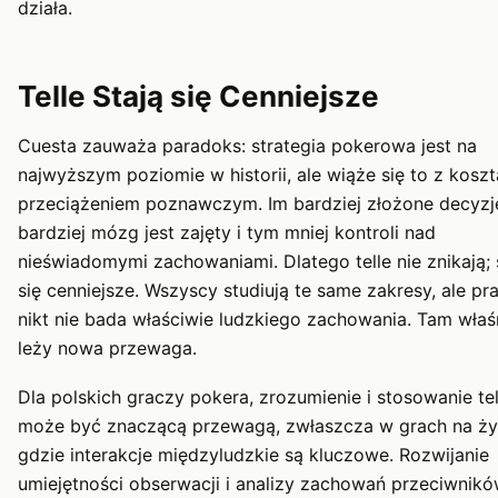
działa.
Telle Stają się Cenniejsze
Cuesta zauważa paradoks: strategia pokerowa jest na
najwyższym poziomie w historii, ale wiąże się to z koszt
przeciążeniem poznawczym. Im bardziej złożone decyzj
bardziej mózg jest zajęty i tym mniej kontroli nad
nieświadomymi zachowaniami. Dlatego telle nie znikają; 
się cenniejsze. Wszyscy studiują te same zakresy, ale pr
nikt nie bada właściwie ludzkiego zachowania. Tam właś
leży nowa przewaga.
Dla polskich graczy pokera, zrozumienie i stosowanie te
może być znaczącą przewagą, zwłaszcza w grach na ż
gdzie interakcje międzyludzkie są kluczowe. Rozwijanie
umiejętności obserwacji i analizy zachowań przeciwnikó