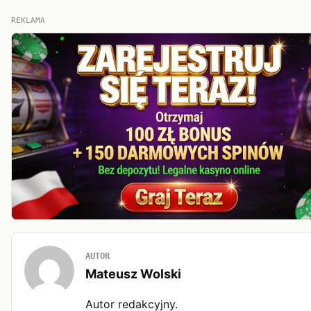
REKLAMA
AUTOR
Mateusz Wolski
Autor redakcyjny.