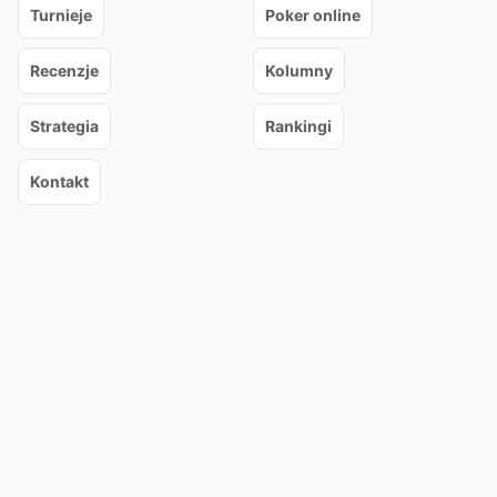
Turnieje
Poker online
Recenzje
Kolumny
Strategia
Rankingi
Kontakt