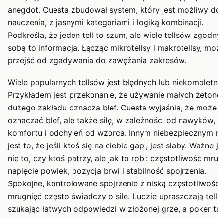
anegdot. Cuesta zbudował system, który jest możliwy d
nauczenia, z jasnymi kategoriami i logiką kombinacji.
Podkreśla, że jeden tell to szum, ale wiele tellsów zgod
sobą to informacja. Łącząc mikrotellsy i makrotellsy, mo
przejść od zgadywania do zawężania zakresów.
Wiele popularnych tellsów jest błędnych lub niekompletn
Przykładem jest przekonanie, że używanie małych żeto
dużego zakładu oznacza blef. Cuesta wyjaśnia, że może
oznaczać blef, ale także siłę, w zależności od nawyków,
komfortu i odchyleń od wzorca. Innym niebezpiecznym
jest to, że jeśli ktoś się na ciebie gapi, jest słaby. Ważne 
nie to, czy ktoś patrzy, ale jak to robi: częstotliwość mr
napięcie powiek, pozycja brwi i stabilność spojrzenia.
Spokojne, kontrolowane spojrzenie z niską częstotliwoś
mrugnięć często świadczy o sile. Ludzie upraszczają tell
szukając łatwych odpowiedzi w złożonej grze, a poker t