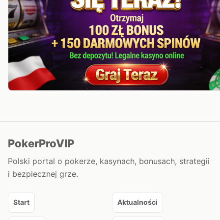
PokerProVIP
Polski portal o pokerze, kasynach, bonusach, strategii
i bezpiecznej grze.
Start
Aktualności