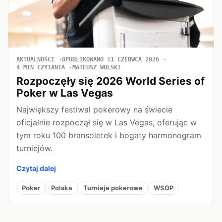
AKTUALNOŚCI
OPUBLIKOWANO 11 CZERWCA 2026
4 MIN CZYTANIA
MATEUSZ WOLSKI
Rozpoczęły się 2026 World Series of
Poker w Las Vegas
Największy festiwal pokerowy na świecie
oficjalnie rozpoczął się w Las Vegas, oferując w
tym roku 100 bransoletek i bogaty harmonogram
turniejów.
Czytaj dalej
Poker
Polska
Turnieje pokerowe
WSOP