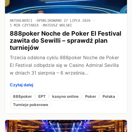
AKTUALNOŚCI
OPUBLIKOWANO 27 LIPCA 2026
5 MIN CZYTANIA
MATEUSZ WOLSKI
888poker Noche de Poker El Festival
zawita do Sewilli – sprawdź plan
turniejów
Trzecia odsłona cyklu 888poker Noche de Poker
El Festival odbędzie się w Casino Admiral Sevilla
w dniach 31 sierpnia – 6 września…
Czytaj dalej
888poker
EPT
kasyno online
Poker
Polska
Turnieje pokerowe