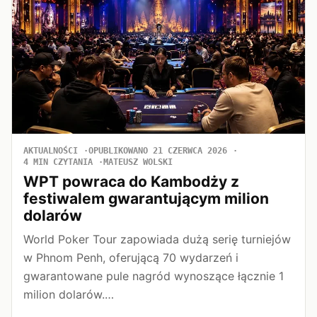
AKTUALNOŚCI
OPUBLIKOWANO 21 CZERWCA 2026
4 MIN CZYTANIA
MATEUSZ WOLSKI
WPT powraca do Kambodży z
festiwalem gwarantującym milion
dolarów
World Poker Tour zapowiada dużą serię turniejów
w Phnom Penh, oferującą 70 wydarzeń i
gwarantowane pule nagród wynoszące łącznie 1
milion dolarów.…