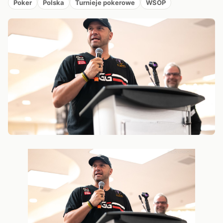
Poker
Polska
Turnieje pokerowe
WSOP