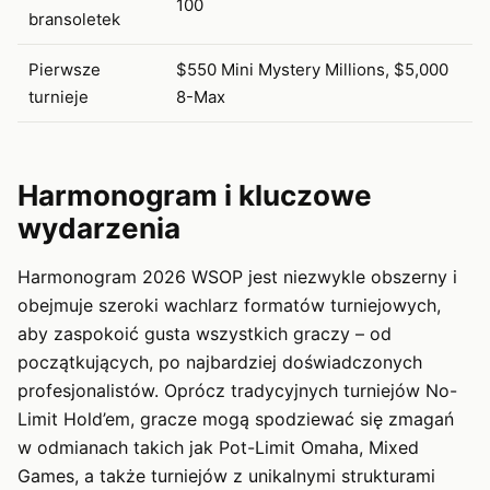
100
bransoletek
Pierwsze
$550 Mini Mystery Millions, $5,000
turnieje
8-Max
Harmonogram i kluczowe
wydarzenia
Harmonogram 2026 WSOP jest niezwykle obszerny i
obejmuje szeroki wachlarz formatów turniejowych,
aby zaspokoić gusta wszystkich graczy – od
początkujących, po najbardziej doświadczonych
profesjonalistów. Oprócz tradycyjnych turniejów No-
Limit Hold’em, gracze mogą spodziewać się zmagań
w odmianach takich jak Pot-Limit Omaha, Mixed
Games, a także turniejów z unikalnymi strukturami