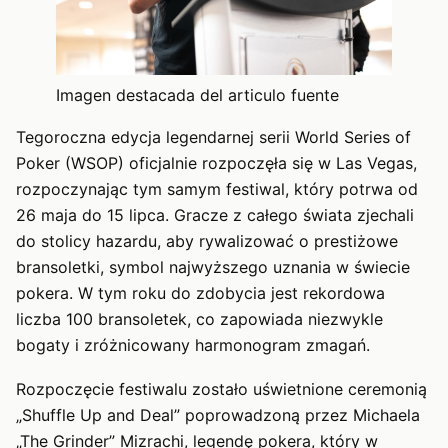
Imagen destacada del articulo fuente
Tegoroczna edycja legendarnej serii World Series of
Poker (WSOP) oficjalnie rozpoczęła się w Las Vegas,
rozpoczynając tym samym festiwal, który potrwa od
26 maja do 15 lipca. Gracze z całego świata zjechali
do stolicy hazardu, aby rywalizować o prestiżowe
bransoletki, symbol najwyższego uznania w świecie
pokera. W tym roku do zdobycia jest rekordowa
liczba 100 bransoletek, co zapowiada niezwykle
bogaty i zróżnicowany harmonogram zmagań.
Rozpoczęcie festiwalu zostało uświetnione ceremonią
„Shuffle Up and Deal” poprowadzoną przez Michaela
„The Grinder” Mizrachi, legendę pokera, który w