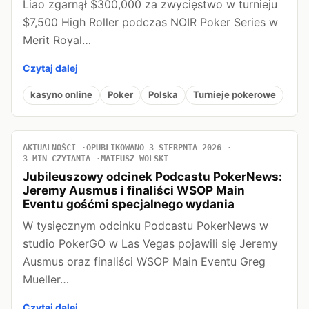
Liao zgarnął $300,000 za zwycięstwo w turnieju
$7,500 High Roller podczas NOIR Poker Series w
Merit Royal…
Czytaj dalej
kasyno online
Poker
Polska
Turnieje pokerowe
AKTUALNOŚCI
OPUBLIKOWANO 3 SIERPNIA 2026
3 MIN CZYTANIA
MATEUSZ WOLSKI
Jubileuszowy odcinek Podcastu PokerNews:
Jeremy Ausmus i finaliści WSOP Main
Eventu gośćmi specjalnego wydania
W tysięcznym odcinku Podcastu PokerNews w
studio PokerGO w Las Vegas pojawili się Jeremy
Ausmus oraz finaliści WSOP Main Eventu Greg
Mueller…
Czytaj dalej