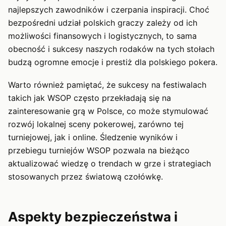
najlepszych zawodników i czerpania inspiracji. Choć
bezpośredni udział polskich graczy zależy od ich
możliwości finansowych i logistycznych, to sama
obecność i sukcesy naszych rodaków na tych stołach
budzą ogromne emocje i prestiż dla polskiego pokera.
Warto również pamiętać, że sukcesy na festiwalach
takich jak WSOP często przekładają się na
zainteresowanie grą w Polsce, co może stymulować
rozwój lokalnej sceny pokerowej, zarówno tej
turniejowej, jak i online. Śledzenie wyników i
przebiegu turniejów WSOP pozwala na bieżąco
aktualizować wiedzę o trendach w grze i strategiach
stosowanych przez światową czołówkę.
Aspekty bezpieczeństwa i