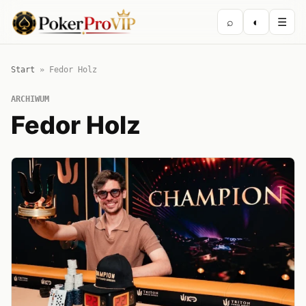
⌕
◐
☰
Start
»
Fedor Holz
ARCHIWUM
Fedor Holz