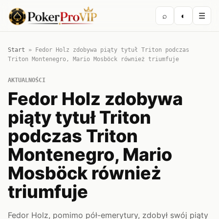
⌕
◐
☰
Start
»
Fedor Holz zdobywa piąty tytuł Triton podczas
Triton Montenegro, Mario Mosböck również triumfuje
AKTUALNOŚCI
Fedor Holz zdobywa
piąty tytuł Triton
podczas Triton
Montenegro, Mario
Mosböck również
triumfuje
Fedor Holz, pomimo pół-emerytury, zdobył swój piąty