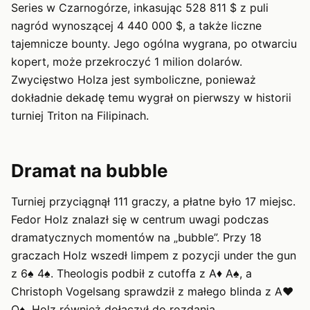
Series w Czarnogórze, inkasując 528 811 $ z puli
nagród wynoszącej 4 440 000 $, a także liczne
tajemnicze bounty. Jego ogólna wygrana, po otwarciu
kopert, może przekroczyć 1 milion dolarów.
Zwycięstwo Holza jest symboliczne, ponieważ
dokładnie dekadę temu wygrał on pierwszy w historii
turniej Triton na Filipinach.
Dramat na bubble
Turniej przyciągnął 111 graczy, a płatne było 17 miejsc.
Fedor Holz znalazł się w centrum uwagi podczas
dramatycznych momentów na „bubble”. Przy 18
graczach Holz wszedł limpem z pozycji under the gun
z 6♠ 4♠. Theologis podbił z cutoffa z A♦ A♠, a
Christoph Vogelsang sprawdził z małego blinda z A♥
Q♠. Holz również dołączył do rozdania.