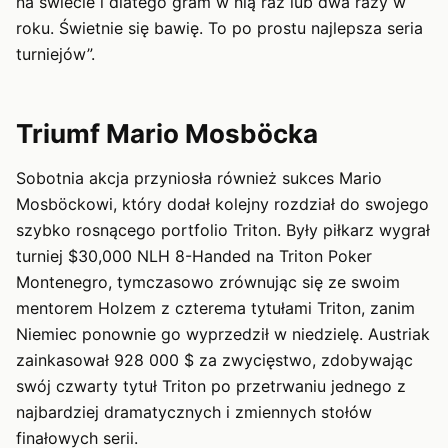
na świecie i dlatego gram w nią raz lub dwa razy w
roku. Świetnie się bawię. To po prostu najlepsza seria
turniejów”.
Triumf Mario Mosböcka
Sobotnia akcja przyniosła również sukces Mario
Mosböckowi, który dodał kolejny rozdział do swojego
szybko rosnącego portfolio Triton. Były piłkarz wygrał
turniej $30,000 NLH 8-Handed na Triton Poker
Montenegro, tymczasowo zrównując się ze swoim
mentorem Holzem z czterema tytułami Triton, zanim
Niemiec ponownie go wyprzedził w niedzielę. Austriak
zainkasował 928 000 $ za zwycięstwo, zdobywając
swój czwarty tytuł Triton po przetrwaniu jednego z
najbardziej dramatycznych i zmiennych stołów
finałowych serii.