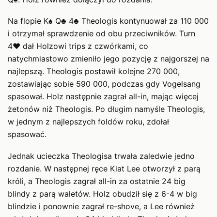
Na flopie K♠ Q♣ 4♣ Theologis kontynuował za 110 000
i otrzymał sprawdzenie od obu przeciwników. Turn
4♥ dał Holzowi trips z czwórkami, co
natychmiastowo zmieniło jego pozycję z najgorszej na
najlepszą. Theologis postawił kolejne 270 000,
zostawiając sobie 590 000, podczas gdy Vogelsang
spasował. Holz następnie zagrał all-in, mając więcej
żetonów niż Theologis. Po długim namyśle Theologis,
w jednym z najlepszych foldów roku, zdołał
spasować.
Jednak ucieczka Theologisa trwała zaledwie jedno
rozdanie. W następnej ręce Kiat Lee otworzył z parą
króli, a Theologis zagrał all-in za ostatnie 24 big
blindy z parą waletów. Holz obudził się z 6-4 w big
blindzie i ponownie zagrał re-shove, a Lee również