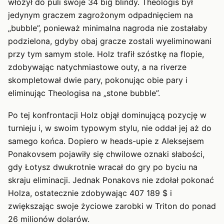
włożył do puli swoje 34 big blindy. Theologis był
jedynym graczem zagrożonym odpadnięciem na
„bubble”, ponieważ minimalna nagroda nie zostałaby
podzielona, gdyby obaj gracze zostali wyeliminowani
przy tym samym stole. Holz trafił szóstkę na flopie,
zdobywając natychmiastowe outy, a na riverze
skompletował dwie pary, pokonując obie pary i
eliminując Theologisa na „stone bubble”.
Po tej konfrontacji Holz objął dominującą pozycję w
turnieju i, w swoim typowym stylu, nie oddał jej aż do
samego końca. Dopiero w heads-upie z Aleksejsem
Ponakovsem pojawiły się chwilowe oznaki słabości,
gdy Łotysz dwukrotnie wracał do gry po byciu na
skraju eliminacji. Jednak Ponakovs nie zdołał pokonać
Holza, ostatecznie zdobywając 407 189 $ i
zwiększając swoje życiowe zarobki w Triton do ponad
26 milionów dolarów.