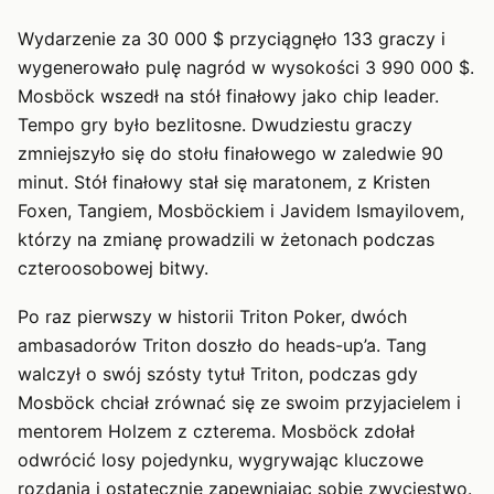
Wydarzenie za 30 000 $ przyciągnęło 133 graczy i
wygenerowało pulę nagród w wysokości 3 990 000 $.
Mosböck wszedł na stół finałowy jako chip leader.
Tempo gry było bezlitosne. Dwudziestu graczy
zmniejszyło się do stołu finałowego w zaledwie 90
minut. Stół finałowy stał się maratonem, z Kristen
Foxen, Tangiem, Mosböckiem i Javidem Ismayilovem,
którzy na zmianę prowadzili w żetonach podczas
czteroosobowej bitwy.
Po raz pierwszy w historii Triton Poker, dwóch
ambasadorów Triton doszło do heads-up’a. Tang
walczył o swój szósty tytuł Triton, podczas gdy
Mosböck chciał zrównać się ze swoim przyjacielem i
mentorem Holzem z czterema. Mosböck zdołał
odwrócić losy pojedynku, wygrywając kluczowe
rozdania i ostatecznie zapewniając sobie zwycięstwo.