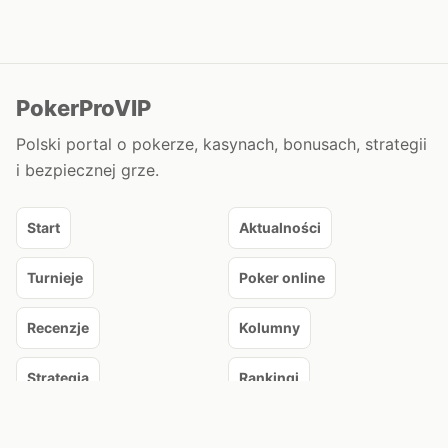
PokerProVIP
Polski portal o pokerze, kasynach, bonusach, strategii
i bezpiecznej grze.
Start
Aktualności
Turnieje
Poker online
Recenzje
Kolumny
Strategia
Rankingi
Kontakt