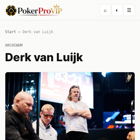
⌕
◐
☰
Start
»
Derk van Luijk
ARCHIWUM
Derk van Luijk