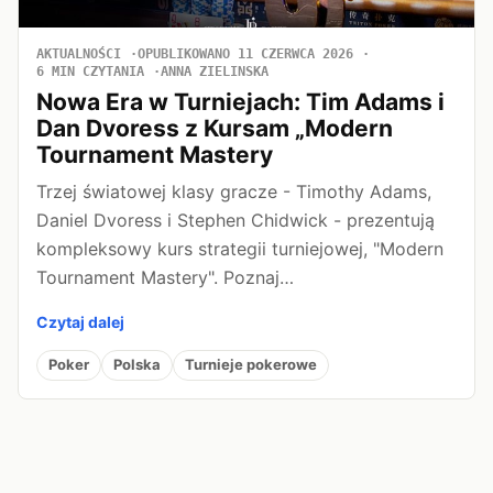
AKTUALNOŚCI
OPUBLIKOWANO 11 CZERWCA 2026
6 MIN CZYTANIA
ANNA ZIELINSKA
Nowa Era w Turniejach: Tim Adams i
Dan Dvoress z Kursam „Modern
Tournament Mastery
Trzej światowej klasy gracze - Timothy Adams,
Daniel Dvoress i Stephen Chidwick - prezentują
kompleksowy kurs strategii turniejowej, "Modern
Tournament Mastery". Poznaj…
Czytaj dalej
Poker
Polska
Turnieje pokerowe