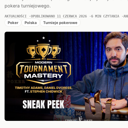
pokera turniejowego.
AKTUALNOŚCI
OPUBLIKOWANO 11 CZERWCA 2026
6 MIN CZYTANIA
AN
Poker
Polska
Turnieje pokerowe