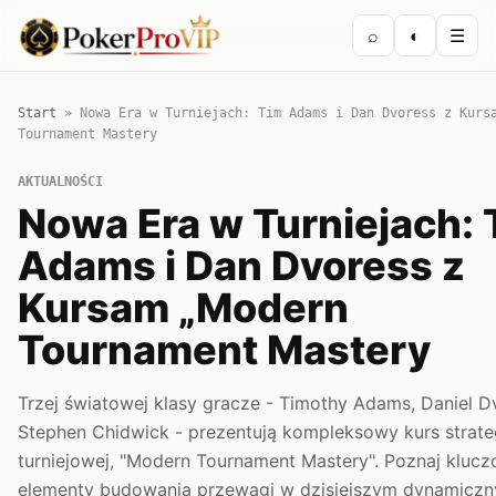
⌕
◐
☰
Start
»
Nowa Era w Turniejach: Tim Adams i Dan Dvoress z Kurs
Tournament Mastery
AKTUALNOŚCI
Nowa Era w Turniejach: 
Adams i Dan Dvoress z
Kursam „Modern
Tournament Mastery
Trzej światowej klasy gracze - Timothy Adams, Daniel D
Stephen Chidwick - prezentują kompleksowy kurs strateg
turniejowej, "Modern Tournament Mastery". Poznaj kluc
elementy budowania przewagi w dzisiejszym dynamiczn