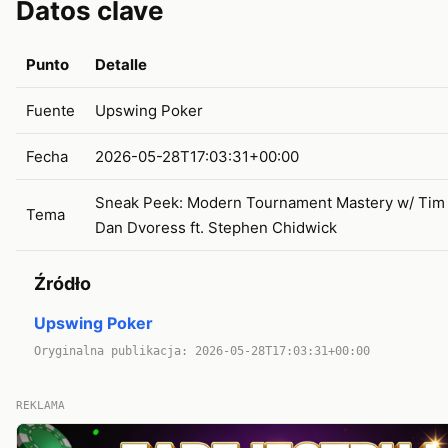
Datos clave
Punto
Detalle
Fuente
Upswing Poker
Fecha
2026-05-28T17:03:31+00:00
Sneak Peek: Modern Tournament Mastery w/ Tim
Tema
Dan Dvoress ft. Stephen Chidwick
Źródło
Upswing Poker
Oryginalna publikacja: 2026-05-28T17:03:31+00:00
REKLAMA