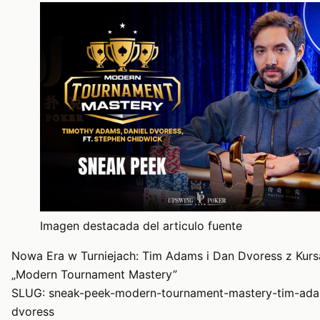
Imagen destacada del articulo fuente
Nowa Era w Turniejach: Tim Adams i Dan Dvoress z Kur
„Modern Tournament Mastery”
SLUG: sneak-peek-modern-tournament-mastery-tim-ad
dvoress