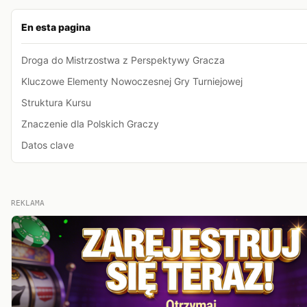
En esta pagina
Droga do Mistrzostwa z Perspektywy Gracza
Kluczowe Elementy Nowoczesnej Gry Turniejowej
Struktura Kursu
Znaczenie dla Polskich Graczy
Datos clave
REKLAMA