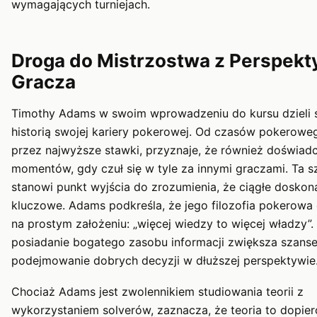
wymagających turniejach.
Droga do Mistrzostwa z Perspek
Gracza
Timothy Adams w swoim wprowadzeniu do kursu dzieli s
historią swojej kariery pokerowej. Od czasów pokerow
przez najwyższe stawki, przyznaje, że również doświadc
momentów, gdy czuł się w tyle za innymi graczami. Ta s
stanowi punkt wyjścia do zrozumienia, że ciągłe doskona
kluczowe. Adams podkreśla, że jego filozofia pokerowa 
na prostym założeniu: „więcej wiedzy to więcej władzy”
posiadanie bogatego zasobu informacji zwiększa szanse
podejmowanie dobrych decyzji w dłuższej perspektywie
Chociaż Adams jest zwolennikiem studiowania teorii z
wykorzystaniem solverów, zaznacza, że teoria to dopier