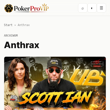
⌕
◐
☰
Start
»
Anthrax
ARCHIWUM
Anthrax