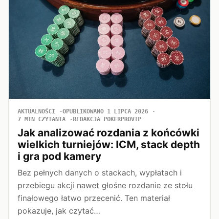
AKTUALNOŚCI
OPUBLIKOWANO 1 LIPCA 2026
7 MIN CZYTANIA
REDAKCJA POKERPROVIP
Jak analizować rozdania z końcówki
wielkich turniejów: ICM, stack depth
i gra pod kamery
Bez pełnych danych o stackach, wypłatach i
przebiegu akcji nawet głośne rozdanie ze stołu
finałowego łatwo przecenić. Ten materiał
pokazuje, jak czytać…