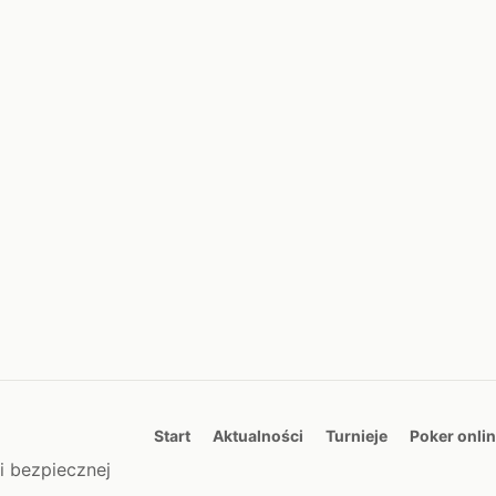
Start
Aktualności
Turnieje
Poker onli
 i bezpiecznej