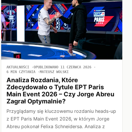
AKTUALNOŚCI
OPUBLIKOWANO 11 CZERWCA 2026
6 MIN CZYTANIA
MATEUSZ WOLSKI
Analiza Rozdania, Które
Zdecydowało o Tytule EPT Paris
Main Event 2026 – Czy Jorge Abreu
Zagrał Optymalnie?
Przyglądamy się kluczowemu rozdaniu heads-up
z EPT Paris Main Event 2026, w którym Jorge
Abreu pokonał Felixa Schneidersa. Analiza z