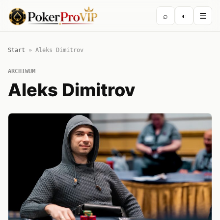
⌕
◐
☰
Start
»
Aleks Dimitrov
ARCHIWUM
Aleks Dimitrov