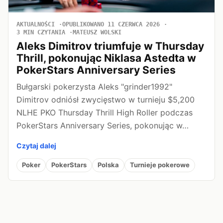
AKTUALNOŚCI
OPUBLIKOWANO 11 CZERWCA 2026
3 MIN CZYTANIA
MATEUSZ WOLSKI
Aleks Dimitrov triumfuje w Thursday
Thrill, pokonując Niklasa Astedta w
PokerStars Anniversary Series
Bułgarski pokerzysta Aleks "grinder1992"
Dimitrov odniósł zwycięstwo w turnieju $5,200
NLHE PKO Thursday Thrill High Roller podczas
PokerStars Anniversary Series, pokonując w…
Czytaj dalej
Poker
PokerStars
Polska
Turnieje pokerowe