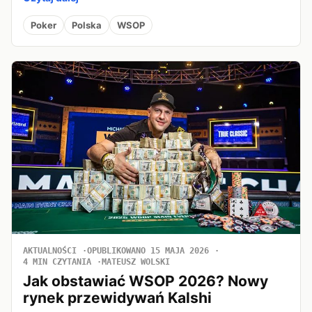
Poker
Polska
WSOP
AKTUALNOŚCI
OPUBLIKOWANO 15 MAJA 2026
4 MIN CZYTANIA
MATEUSZ WOLSKI
Jak obstawiać WSOP 2026? Nowy
rynek przewidywań Kalshi