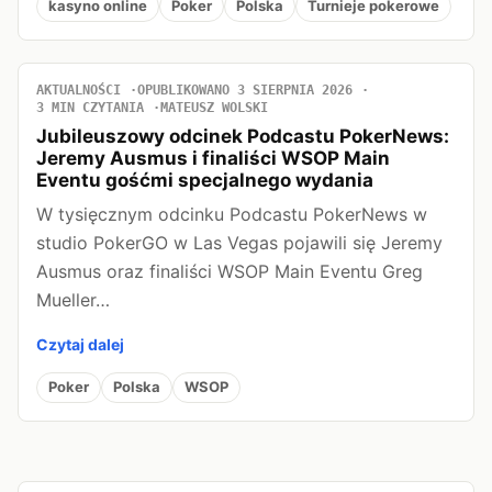
kasyno online
Poker
Polska
Turnieje pokerowe
AKTUALNOŚCI
OPUBLIKOWANO 3 SIERPNIA 2026
3 MIN CZYTANIA
MATEUSZ WOLSKI
Jubileuszowy odcinek Podcastu PokerNews:
Jeremy Ausmus i finaliści WSOP Main
Eventu gośćmi specjalnego wydania
W tysięcznym odcinku Podcastu PokerNews w
studio PokerGO w Las Vegas pojawili się Jeremy
Ausmus oraz finaliści WSOP Main Eventu Greg
Mueller…
Czytaj dalej
Poker
Polska
WSOP