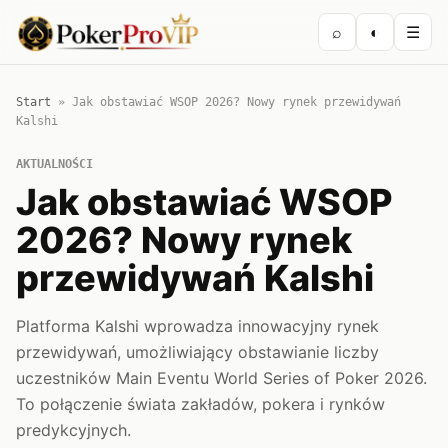
⌕
◐
☰
Start
»
Jak obstawiać WSOP 2026? Nowy rynek przewidywań
Kalshi
AKTUALNOŚCI
Jak obstawiać WSOP
2026? Nowy rynek
przewidywań Kalshi
Platforma Kalshi wprowadza innowacyjny rynek
przewidywań, umożliwiający obstawianie liczby
uczestników Main Eventu World Series of Poker 2026.
To połączenie świata zakładów, pokera i rynków
predykcyjnych.