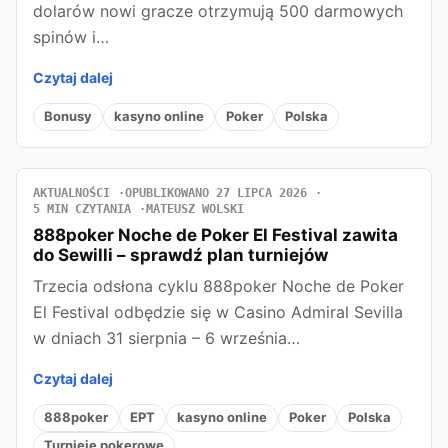
dolarów nowi gracze otrzymują 500 darmowych
spinów i…
Czytaj dalej
Bonusy
kasyno online
Poker
Polska
AKTUALNOŚCI
OPUBLIKOWANO 27 LIPCA 2026
5 MIN CZYTANIA
MATEUSZ WOLSKI
888poker Noche de Poker El Festival zawita
do Sewilli – sprawdź plan turniejów
Trzecia odsłona cyklu 888poker Noche de Poker
El Festival odbędzie się w Casino Admiral Sevilla
w dniach 31 sierpnia – 6 września…
Czytaj dalej
888poker
EPT
kasyno online
Poker
Polska
Turnieje pokerowe