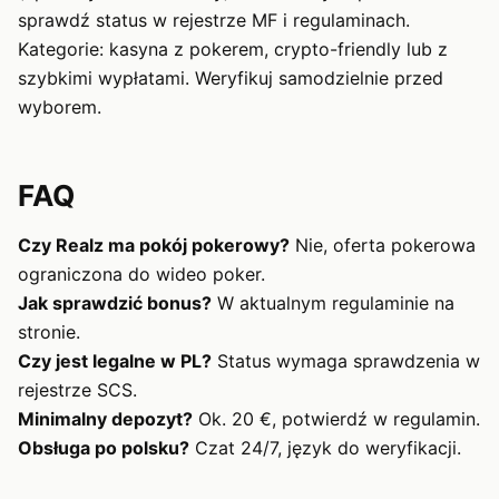
sprawdź status w rejestrze MF i regulaminach.
Kategorie: kasyna z pokerem, crypto-friendly lub z
szybkimi wypłatami. Weryfikuj samodzielnie przed
wyborem.
FAQ
Czy Realz ma pokój pokerowy?
Nie, oferta pokerowa
ograniczona do wideo poker.
Jak sprawdzić bonus?
W aktualnym regulaminie na
stronie.
Czy jest legalne w PL?
Status wymaga sprawdzenia w
rejestrze SCS.
Minimalny depozyt?
Ok. 20 €, potwierdź w regulamin.
Obsługa po polsku?
Czat 24/7, język do weryfikacji.