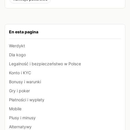
En esta pagina
Werdykt
Dla kogo
Legalność i bezpieczeństwo w Polsce
Konto i KYC
Bonusy i warunki
Gry i poker
Płatności i wypłaty
Mobile
Plusy i minusy
Alternatywy