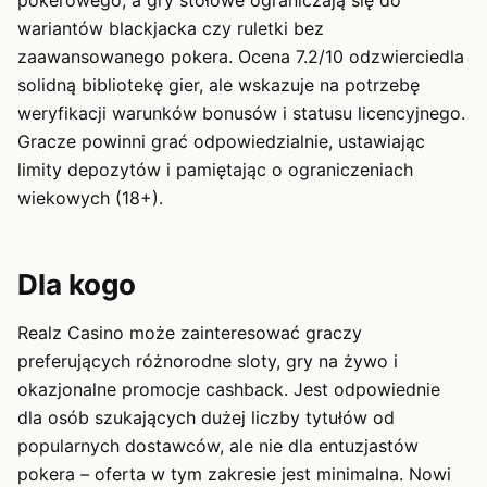
wariantów blackjacka czy ruletki bez
zaawansowanego pokera. Ocena 7.2/10 odzwierciedla
solidną bibliotekę gier, ale wskazuje na potrzebę
weryfikacji warunków bonusów i statusu licencyjnego.
Gracze powinni grać odpowiedzialnie, ustawiając
limity depozytów i pamiętając o ograniczeniach
wiekowych (18+).
Dla kogo
Realz Casino może zainteresować graczy
preferujących różnorodne sloty, gry na żywo i
okazjonalne promocje cashback. Jest odpowiednie
dla osób szukających dużej liczby tytułów od
popularnych dostawców, ale nie dla entuzjastów
pokera – oferta w tym zakresie jest minimalna. Nowi