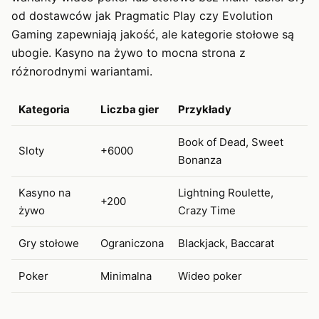
od dostawców jak Pragmatic Play czy Evolution
Gaming zapewniają jakość, ale kategorie stołowe są
ubogie. Kasyno na żywo to mocna strona z
różnorodnymi wariantami.
Kategoria
Liczba gier
Przykłady
Book of Dead, Sweet
Sloty
+6000
Bonanza
Kasyno na
Lightning Roulette,
+200
żywo
Crazy Time
Gry stołowe
Ograniczona
Blackjack, Baccarat
Poker
Minimalna
Wideo poker