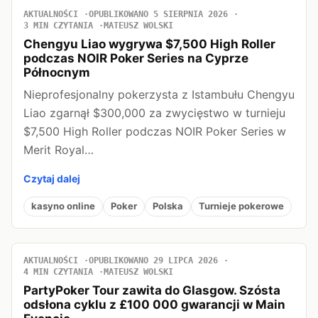
AKTUALNOŚCI
OPUBLIKOWANO 5 SIERPNIA 2026
3 MIN CZYTANIA
MATEUSZ WOLSKI
Chengyu Liao wygrywa $7,500 High Roller
podczas NOIR Poker Series na Cyprze
Północnym
Nieprofesjonalny pokerzysta z Istambułu Chengyu
Liao zgarnął $300,000 za zwycięstwo w turnieju
$7,500 High Roller podczas NOIR Poker Series w
Merit Royal…
Czytaj dalej
kasyno online
Poker
Polska
Turnieje pokerowe
AKTUALNOŚCI
OPUBLIKOWANO 29 LIPCA 2026
4 MIN CZYTANIA
MATEUSZ WOLSKI
PartyPoker Tour zawita do Glasgow. Szósta
odsłona cyklu z £100 000 gwarancji w Main