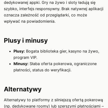
dedykowanej appki. Gry na żywo i sloty ładują się
szybko, interfejs responsywny. Brak natywnej aplikacji
oznacza zależność od przeglądarki, co może
wpływać na powiadomienia.
Plusy i minusy
Plusy:
Bogata biblioteka gier, kasyno na żywo,
program VIP.
Minusy:
Słaba oferta pokerowa, ograniczone
płatności, status do weryfikacji.
Alternatywy
Alternatywy to platformy z silniejszą ofertą pokerową
(np. dedykowane roomy) lub szerszymi płatnościami –