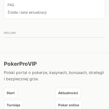
FAQ
Źródła i data aktualizacji
REKLAMA
PokerProVIP
Polski portal o pokerze, kasynach, bonusach, strategii
i bezpiecznej grze.
Start
Aktualności
Turnieje
Poker online