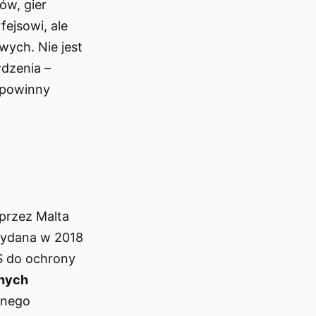
ów, gier
fejsowi, ale
ych. Nie jest
wdzenia –
 powinny
przez Malta
 wydana w 2018
LS do ochrony
anych
lnego