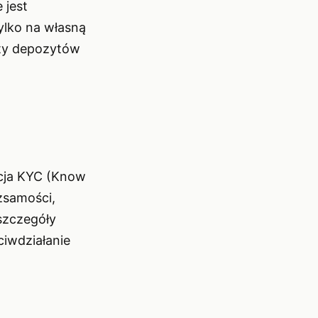
 jest
ylko na własną
ity depozytów
kacja KYC (Know
żsamości,
 szczegóły
iwdziałanie