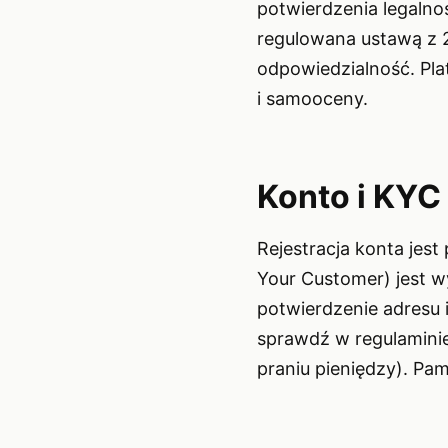
potwierdzenia legalno
regulowana ustawą z 2
odpowiedzialność. Pla
i samooceny.
Konto i KYC
Rejestracja konta jest
Your Customer) jest w
potwierdzenie adresu i
sprawdź w regulamini
praniu pieniędzy). Pam