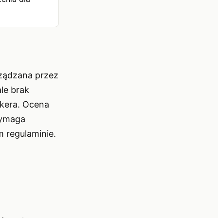
rządzana przez
le brak
okera. Ocena
 wymaga
m regulaminie.