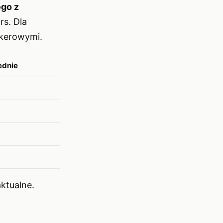
ego z
s. Dla
okerowymi.
ednie
ktualne.