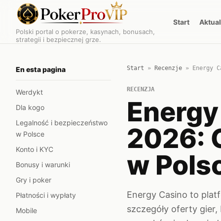
Start
Aktua
Polski portal o pokerze, kasynach, bonusach,
strategii i bezpiecznej grze.
Start
»
Recenzje
»
Energy C
En esta pagina
RECENZJA
Werdykt
Energy
Dla kogo
Legalność i bezpieczeństwo
2026: G
w Polsce
Konto i KYC
w Pols
Bonusy i warunki
Gry i poker
Energy Casino to plat
Płatności i wypłaty
szczegóły oferty gier,
Mobile