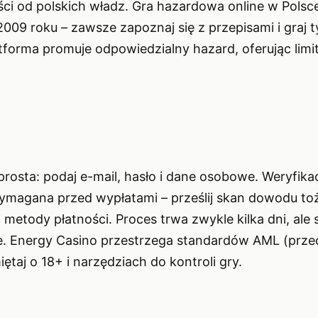
ści od polskich władz. Gra hazardowa online w Polsce
009 roku – zawsze zapoznaj się z przepisami i graj t
tforma promuje odpowiedzialny hazard, oferując lim
 prosta: podaj e-mail, hasło i dane osobowe. Weryfi
ymagana przed wypłatami – prześlij skan dowodu to
 metody płatności. Proces trwa zwykle kilka dni, ale
e. Energy Casino przestrzega standardów AML (przec
iętaj o 18+ i narzędziach do kontroli gry.