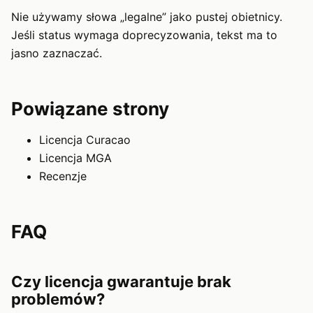
Nie używamy słowa „legalne” jako pustej obietnicy.
Jeśli status wymaga doprecyzowania, tekst ma to
jasno zaznaczać.
Powiązane strony
Licencja Curacao
Licencja MGA
Recenzje
FAQ
Czy licencja gwarantuje brak
problemów?