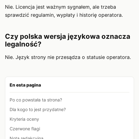
Nie. Licencja jest ważnym sygnałem, ale trzeba
sprawdzić regulamin, wypłaty i historię operatora.
Czy polska wersja językowa oznacza
legalność?
Nie. Język strony nie przesądza o statusie operatora.
En esta pagina
Po co powstała ta strona?
Dla kogo to jest przydatne?
Kryteria oceny
Czerwone flagi
Nota redakcyjna