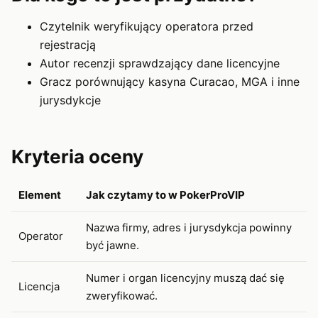
Czytelnik weryfikujący operatora przed
rejestracją
Autor recenzji sprawdzający dane licencyjne
Gracz porównujący kasyna Curacao, MGA i inne
jurysdykcje
Kryteria oceny
Element
Jak czytamy to w PokerProVIP
Nazwa firmy, adres i jurysdykcja powinny
Operator
być jawne.
Numer i organ licencyjny muszą dać się
Licencja
zweryfikować.