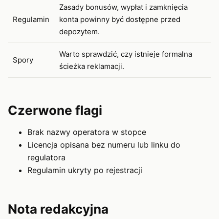
Zasady bonusów, wypłat i zamknięcia
Regulamin
konta powinny być dostępne przed
depozytem.
Warto sprawdzić, czy istnieje formalna
Spory
ścieżka reklamacji.
Czerwone flagi
Brak nazwy operatora w stopce
Licencja opisana bez numeru lub linku do
regulatora
Regulamin ukryty po rejestracji
Nota redakcyjna