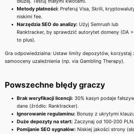
dłużej. Testuj małymi kwotami.
Metody płatności:
Preferuj Visa, Skrill, kryptowalut
niskimi fee.
Narzędzia SEO do analizy:
Użyj Semrush lub
Ranktracker, by sprawdzić autorytet domeny (DA >
to plus).
Gra odpowiedzialna: Ustaw limity depozytów, korzystaj 
samooceny uzależnienia (np. via Gambling Therapy).
Powszechne błędy graczy
Brak weryfikacji licencji:
30% kasyn podaje fałszy
dane (źródło: Ranktracker).
Ignorowanie regulaminu:
Bonusy z ukrytymi klauzu
Duże depozyty na start:
Zaczynaj od 100-200 PLN
Pomijanie SEO sygnałów:
Niskiej jakości strony (sł