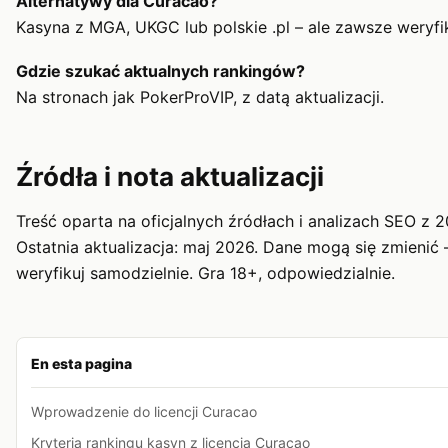
Alternatywy dla Curacao?
Kasyna z MGA, UKGC lub polskie .pl – ale zawsze weryfik
Gdzie szukać aktualnych rankingów?
Na stronach jak PokerProVIP, z datą aktualizacji.
Źródła i nota aktualizacji
Treść oparta na oficjalnych źródłach i analizach SEO z 2
Ostatnia aktualizacja: maj 2026. Dane mogą się zmienić 
weryfikuj samodzielnie. Gra 18+, odpowiedzialnie.
En esta pagina
Wprowadzenie do licencji Curacao
Kryteria rankingu kasyn z licencją Curacao