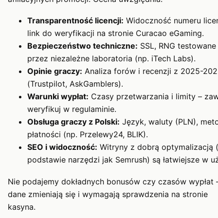
Transparentność licencji:
Widoczność numeru licenc
link do weryfikacji na stronie Curacao eGaming.
Bezpieczeństwo techniczne:
SSL, RNG testowane
przez niezależne laboratoria (np. iTech Labs).
Opinie graczy:
Analiza forów i recenzji z 2025-20
(Trustpilot, AskGamblers).
Warunki wypłat:
Czasy przetwarzania i limity – za
weryfikuj w regulaminie.
Obsługa graczy z Polski:
Język, waluty (PLN), met
płatności (np. Przelewy24, BLIK).
SEO i widoczność:
Witryny z dobrą optymalizacją 
podstawie narzędzi jak Semrush) są łatwiejsze w uż
Nie podajemy dokładnych bonusów czy czasów wypłat –
dane zmieniają się i wymagają sprawdzenia na stronie
kasyna.