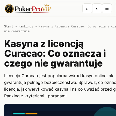
⌕
◐
☰
Start
»
Rankingi
»
Kasyna z licencją Curacao: Co oznacza i cz
nie gwarantuje
Kasyna z licencją
Curacao: Co oznacza i
czego nie gwarantuje
Licencja Curacao jest popularna wśród kasyn online, ale 
gwarantuje pełnego bezpieczeństwa. Sprawdź, co oznac
licencja, jak weryfikować kasyna i na co uważać przed g
Ranking z kryteriami i poradami.