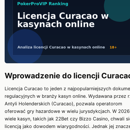
Wprowadzenie do licencji Curaca
Licencja Curacao to jeden z najpopularniejszych dokum
regulacyjnych w branży kasyn online. Wydawana przez 
Antyli Holenderskich (Curacao), pozwala operatorom
oferować gry hazardowe w wielu jurysdykcjach. W 2026
wiele kasyn, takich jak 22Bet czy Bizzo Casino, chwali si
licencją jako dowodem wiarygodności. Jednak jej znacz