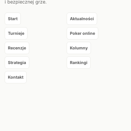
i bezpiecznej grze.
Start
Aktualności
Turnieje
Poker online
Recenzje
Kolumny
Strategia
Rankingi
Kontakt