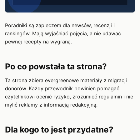
Poradniki są zapleczem dla newsów, recenzji i
rankingów. Mają wyjaśniać pojęcia, a nie udawać
pewnej recepty na wygraną.
Po co powstała ta strona?
Ta strona zbiera evergreenowe materiały z migracji
donorów. Każdy przewodnik powinien pomagać
czytelnikowi ocenić ryzyko, zrozumieć regulamin i nie
mylić reklamy z informacją redakcyjną.
Dla kogo to jest przydatne?