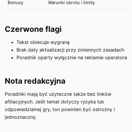
Bonusy
Warunki obrotu i limity.
Czerwone flagi
Tekst obiecuje wygraną
Brak daty aktualizacji przy zmiennych zasadach
Poradnik oparty wyłącznie na reklamie operatora
Nota redakcyjna
Poradniki mają być użyteczne także bez linków
afiliacyjnych. Jeśli temat dotyczy ryzyka lub
odpowiedzialnej gry, ton powinien być ostrożny i
jednoznaczny.