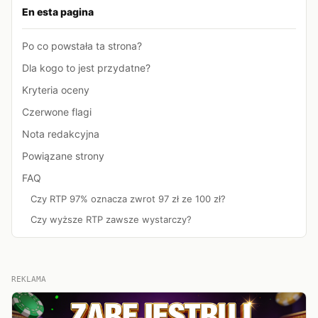
En esta pagina
Po co powstała ta strona?
Dla kogo to jest przydatne?
Kryteria oceny
Czerwone flagi
Nota redakcyjna
Powiązane strony
FAQ
Czy RTP 97% oznacza zwrot 97 zł ze 100 zł?
Czy wyższe RTP zawsze wystarczy?
REKLAMA