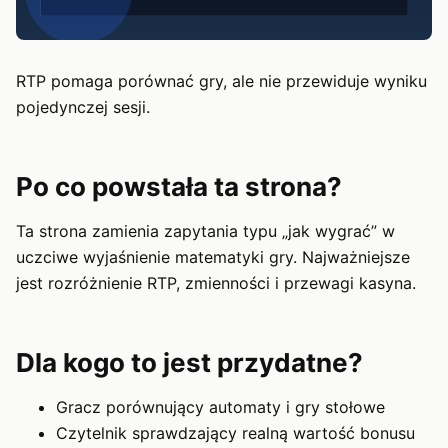
RTP pomaga porównać gry, ale nie przewiduje wyniku
pojedynczej sesji.
Po co powstała ta strona?
Ta strona zamienia zapytania typu „jak wygrać” w
uczciwe wyjaśnienie matematyki gry. Najważniejsze
jest rozróżnienie RTP, zmienności i przewagi kasyna.
Dla kogo to jest przydatne?
Gracz porównujący automaty i gry stołowe
Czytelnik sprawdzający realną wartość bonusu