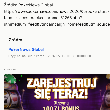
Źródło: PokerNews Global –
https://www.pokernews.com/news/2026/05/pokerstars-
fanduel-aces-cracked-promo-51266.htm?
utmmedium=feed&utmcampaign=homefeed&utm_source
Źródło
PokerNews Global
Oryginalna publikacja: 2026-05-15T00:30:00+00:00
REKLAMA