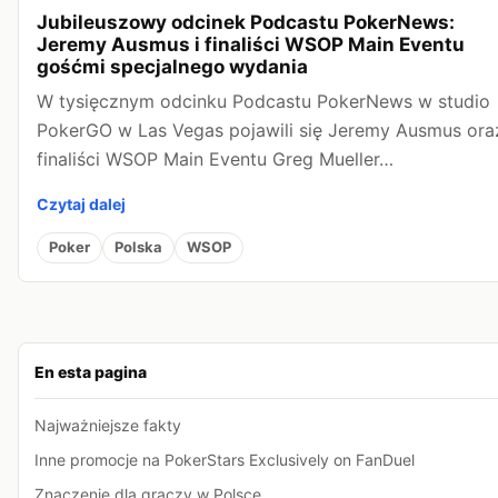
Jubileuszowy odcinek Podcastu PokerNews:
Jeremy Ausmus i finaliści WSOP Main Eventu
gośćmi specjalnego wydania
W tysięcznym odcinku Podcastu PokerNews w studio
PokerGO w Las Vegas pojawili się Jeremy Ausmus ora
finaliści WSOP Main Eventu Greg Mueller…
Czytaj dalej
Poker
Polska
WSOP
En esta pagina
Najważniejsze fakty
Inne promocje na PokerStars Exclusively on FanDuel
Znaczenie dla graczy w Polsce