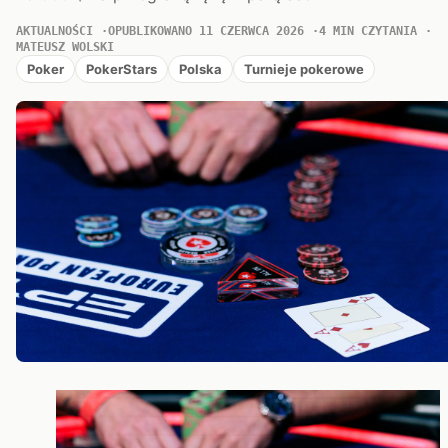
AKTUALNOŚCI
OPUBLIKOWANO 11 CZERWCA 2026
4 MIN CZYTANIA
MATEUSZ WOLSKI
Poker
PokerStars
Polska
Turnieje pokerowe