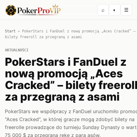
⌕
◐
☰
Start
»
PokerStars i FanDuel z nową promocją „Aces Cracked” –
bilety freeroll za przegraną z asami
AKTUALNOŚCI
PokerStars i FanDuel z
nową promocją „Aces
Cracked” – bilety freerol
za przegraną z asami
PokerStars we współpracy z FanDuel uruchomiło promo
"Aces Cracked", w której gracze mogą zdobyć bilety na
freerolle prowadzące do turnieju Sunday Dynasty o wart
75 000 $ za przegraną rękę z parą asów.