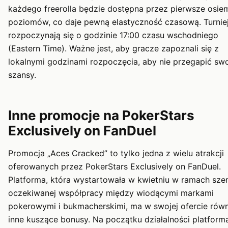
każdego freerolla będzie dostępna przez pierwsze osie
poziomów, co daje pewną elastyczność czasową. Turnie
rozpoczynają się o godzinie 17:00 czasu wschodniego
(Eastern Time). Ważne jest, aby gracze zapoznali się z
lokalnymi godzinami rozpoczęcia, aby nie przegapić swo
szansy.
Inne promocje na PokerStars
Exclusively on FanDuel
Promocja „Aces Cracked” to tylko jedna z wielu atrakcji
oferowanych przez PokerStars Exclusively on FanDuel.
Platforma, która wystartowała w kwietniu w ramach sze
oczekiwanej współpracy między wiodącymi markami
pokerowymi i bukmacherskimi, ma w swojej ofercie rów
inne kuszące bonusy. Na początku działalności platform