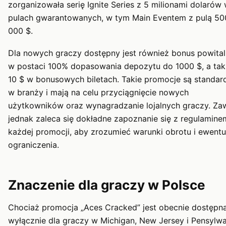
zorganizowała serię Ignite Series z 5 milionami dolarów
pulach gwarantowanych, w tym Main Eventem z pulą 50
000 $.
Dla nowych graczy dostępny jest również bonus powita
w postaci 100% dopasowania depozytu do 1000 $, a ta
10 $ w bonusowych biletach. Takie promocje są standa
w branży i mają na celu przyciągnięcie nowych
użytkowników oraz wynagradzanie lojalnych graczy. Za
jednak zaleca się dokładne zapoznanie się z regulamine
każdej promocji, aby zrozumieć warunki obrotu i ewentu
ograniczenia.
Znaczenie dla graczy w Polsce
Chociaż promocja „Aces Cracked” jest obecnie dostępn
wyłącznie dla graczy w Michigan, New Jersey i Pensylwan