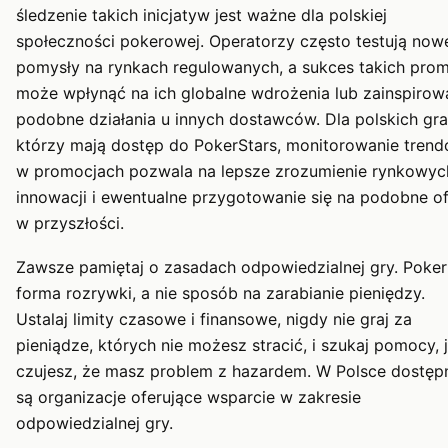
śledzenie takich inicjatyw jest ważne dla polskiej
społeczności pokerowej. Operatorzy często testują now
pomysły na rynkach regulowanych, a sukces takich prom
może wpłynąć na ich globalne wdrożenia lub zainspirow
podobne działania u innych dostawców. Dla polskich gra
którzy mają dostęp do PokerStars, monitorowanie tren
w promocjach pozwala na lepsze zrozumienie rynkowyc
innowacji i ewentualne przygotowanie się na podobne of
w przyszłości.
Zawsze pamiętaj o zasadach odpowiedzialnej gry. Poker
forma rozrywki, a nie sposób na zarabianie pieniędzy.
Ustalaj limity czasowe i finansowe, nigdy nie graj za
pieniądze, których nie możesz stracić, i szukaj pomocy, j
czujesz, że masz problem z hazardem. W Polsce dostęp
są organizacje oferujące wsparcie w zakresie
odpowiedzialnej gry.