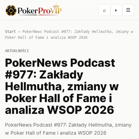
⌕
◐
☰
Start
»
PokerNews Podcast #977: Zakłady Hellmutha, zmiany w
Poker Hall of Fame i analiza WSOP 2026
AKTUALNOŚCI
PokerNews Podcast
#977: Zakłady
Hellmutha, zmiany w
Poker Hall of Fame i
analiza WSOP 2026
PokerNews Podcast #977: Zakłady Hellmutha, zmiany
w Poker Hall of Fame i analiza WSOP 2026