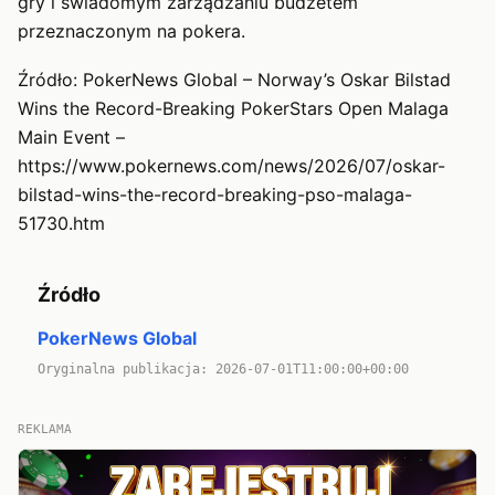
gry i świadomym zarządzaniu budżetem
przeznaczonym na pokera.
Źródło: PokerNews Global – Norway’s Oskar Bilstad
Wins the Record-Breaking PokerStars Open Malaga
Main Event –
https://www.pokernews.com/news/2026/07/oskar-
bilstad-wins-the-record-breaking-pso-malaga-
51730.htm
Źródło
PokerNews Global
Oryginalna publikacja: 2026-07-01T11:00:00+00:00
REKLAMA