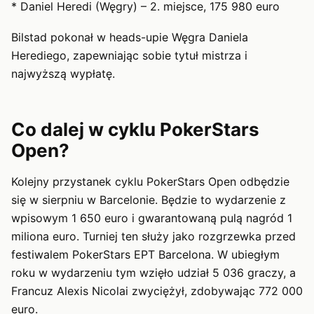
* Daniel Heredi (Węgry) – 2. miejsce, 175 980 euro
Bilstad pokonał w heads-upie Węgra Daniela
Herediego, zapewniając sobie tytuł mistrza i
najwyższą wypłatę.
Co dalej w cyklu PokerStars
Open?
Kolejny przystanek cyklu PokerStars Open odbędzie
się w sierpniu w Barcelonie. Będzie to wydarzenie z
wpisowym 1 650 euro i gwarantowaną pulą nagród 1
miliona euro. Turniej ten służy jako rozgrzewka przed
festiwalem PokerStars EPT Barcelona. W ubiegłym
roku w wydarzeniu tym wzięło udział 5 036 graczy, a
Francuz Alexis Nicolai zwyciężył, zdobywając 772 000
euro.