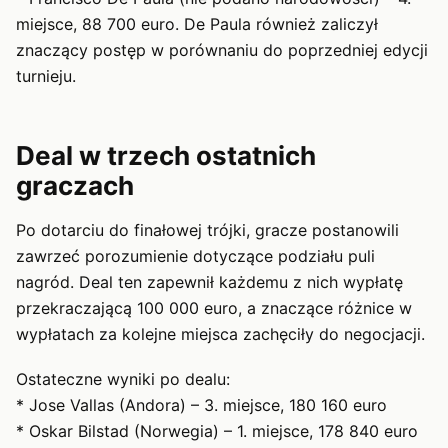
miejsce, 88 700 euro. De Paula również zaliczył
znaczący postęp w porównaniu do poprzedniej edycji
turnieju.
Deal w trzech ostatnich
graczach
Po dotarciu do finałowej trójki, gracze postanowili
zawrzeć porozumienie dotyczące podziału puli
nagród. Deal ten zapewnił każdemu z nich wypłatę
przekraczającą 100 000 euro, a znaczące różnice w
wypłatach za kolejne miejsca zachęciły do negocjacji.
Ostateczne wyniki po dealu:
* Jose Vallas (Andora) – 3. miejsce, 180 160 euro
* Oskar Bilstad (Norwegia) – 1. miejsce, 178 840 euro