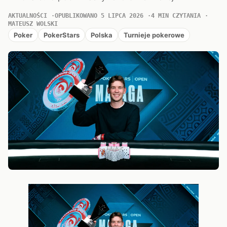
AKTUALNOŚCI
OPUBLIKOWANO 5 LIPCA 2026
4 MIN CZYTANIA
MATEUSZ WOLSKI
Poker
PokerStars
Polska
Turnieje pokerowe