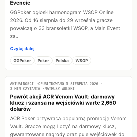
Evencie
GGPoker ogłosił harmonogram WSOP Online
2026. Od 16 sierpnia do 29 września gracze
powalczą o 33 bransoletki WSOP, a Main Event
za…
Czytaj dalej
GGPoker
Poker
Polska
WSOP
AKTUALNOŚCI
OPUBLIKOWANO 5 SIERPNIA 2026
3 MIN CZYTANIA
MATEUSZ WOLSKI
Powrót akcji ACR Venom Vault: darmowy
klucz i szansa na wejściówki warte 2,650
dolarów
ACR Poker przywraca popularną promocję Venom
Vault. Gracze mogą liczyć na darmowy klucz,
gwarantowane nagrody oraz pule wejściówek do