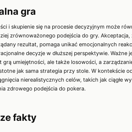
alna gra
ci i skupienie się na procesie decyzyjnym może rów
dziej zrównoważonego podejścia do gry. Akceptacja, 
ądany rezultat, pomaga unikać emocjonalnych reakcji
acjonalne decyzje w dłuższej perspektywie. Ważne je
t grą umiejętności, ale także losowości, a zarządzani
stotne jak sama strategia przy stole. W kontekście o
iągnięcia nierealistycznych celów, takich jak ciągłe w
ia zdrowego podejścia do pokera.
ze fakty