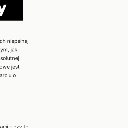
ch niepełnej
tym, jak
solutnej
zowe jest
arciu o
acji – czy to