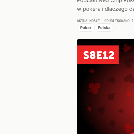
Podcast Red Chip Poke
w pokera i dlaczego dą
AKTUALNOŚCI
OPUBLIKOWANO 1
Poker
Polska