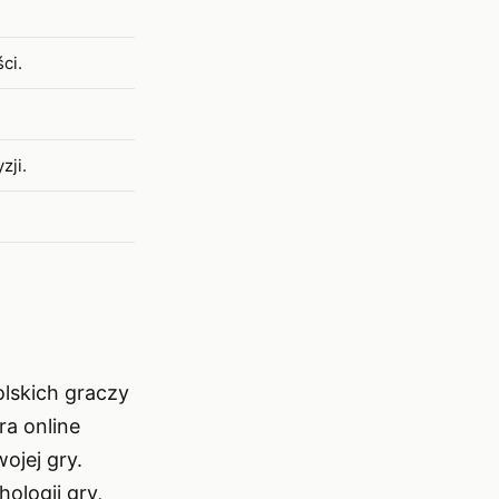
ci.
zji.
lskich graczy
ra online
ojej gry.
logii gry,