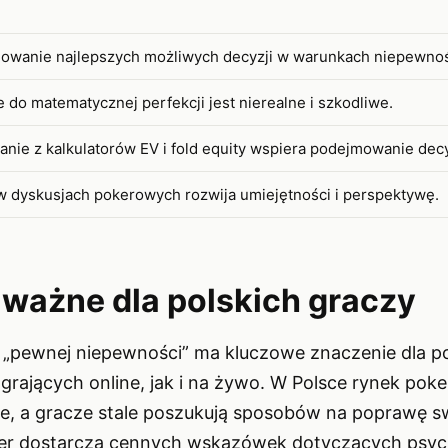
owanie najlepszych możliwych decyzji w warunkach niepewnoś
 do matematycznej perfekcji jest nierealne i szkodliwe.
anie z kalkulatorów EV i fold equity wspiera podejmowanie decy
w dyskusjach pokerowych rozwija umiejętności i perspektywę.
 ważne dla polskich graczy
„pewnej niepewności” ma kluczowe znaczenie dla po
rających online, jak i na żywo. W Polsce rynek poke
ie, a gracze stale poszukują sposobów na poprawę sw
er dostarcza cennych wskazówek dotyczących psycho