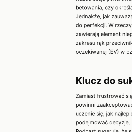
betowania, czy określa
Jednakże, jak zauważa 
do perfekcji. W rzecz
zawierają element nie
zakresu rąk przeciwni
oczekiwanej (EV) w cz
Klucz do su
Zamiast frustrować si
powinni zaakceptować,
uczenie się, jak najl
podejmować decyzje, 
Podcast sugeruje, że s