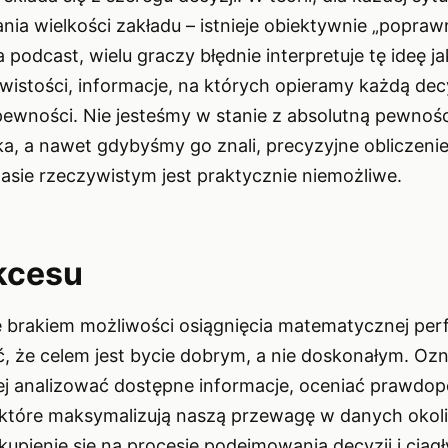
nia wielkości zakładu – istnieje obiektywnie „popraw
podcast, wielu graczy błędnie interpretuje tę ideę ja
ywistości, informacje, na których opieramy każdą de
pewności. Nie jesteśmy w stanie z absolutną pewnośc
ka, a nawet gdybyśmy go znali, precyzyjne obliczeni
asie rzeczywistym jest praktycznie niemożliwe.
kcesu
ę brakiem możliwości osiągnięcia matematycznej perf
 że celem jest bycie dobrym, a nie doskonałym. Oz
epiej analizować dostępne informacje, oceniać prawdo
które maksymalizują naszą przewagę w danych okoli
kupienie się na procesie podejmowania decyzji i ciąg