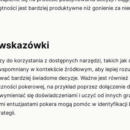
jętności jest bardziej produktywne niż gonienie za n
 wskazówki
y do korzystania z dostępnych narzędzi, takich ja
y wspomniany w kontekście źródłowym, aby lepiej roz
ować bardziej świadome decyzje. Ważne jest również
czności pokerowej, na przykład poprzez dołączenie 
wymieniać się doświadczeniami i uczyć od innych gr
nymi entuzjastami pokera mogą pomóc w identyfikacji 
ategii.