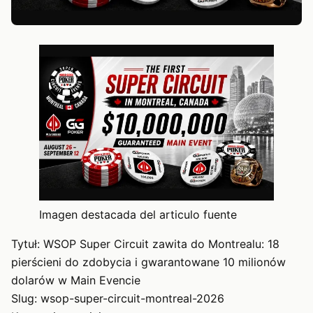
Imagen destacada del articulo fuente
Tytuł: WSOP Super Circuit zawita do Montrealu: 18
pierścieni do zdobycia i gwarantowane 10 milionów
dolarów w Main Evencie
Slug: wsop-super-circuit-montreal-2026