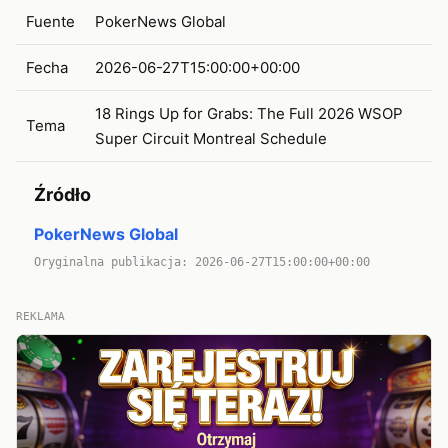
Fuente
PokerNews Global
Fecha
2026-06-27T15:00:00+00:00
18 Rings Up for Grabs: The Full 2026 WSOP
Tema
Super Circuit Montreal Schedule
Źródło
PokerNews Global
Oryginalna publikacja: 2026-06-27T15:00:00+00:00
REKLAMA