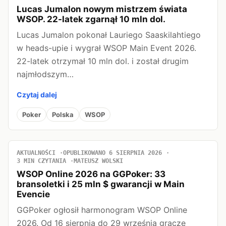
Lucas Jumalon nowym mistrzem świata
WSOP. 22-latek zgarnął 10 mln dol.
Lucas Jumalon pokonał Lauriego Saaskilahtiego
w heads-upie i wygrał WSOP Main Event 2026.
22-latek otrzymał 10 mln dol. i został drugim
najmłodszym…
Czytaj dalej
Poker
Polska
WSOP
AKTUALNOŚCI
OPUBLIKOWANO 6 SIERPNIA 2026
3 MIN CZYTANIA
MATEUSZ WOLSKI
WSOP Online 2026 na GGPoker: 33
bransoletki i 25 mln $ gwarancji w Main
Evencie
GGPoker ogłosił harmonogram WSOP Online
2026. Od 16 sierpnia do 29 września gracze