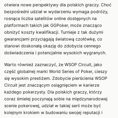
otwiera nowe perspektywy dla polskich graczy. Choć
bezpośredni udział w wydarzeniu wymaga podróży,
rosnąca liczba satelitów online dostępnych na
platformach takich jak GGPoker, może znacząco
obniżyć koszty kwalifikacji. Turnieje z tak dużymi
gwarancjami przyciągają światową czołówkę, co
stanowi doskonałą okazję do zdobycia cennego
doświadczenia i potencjalnie wysokich wygranych.
Warto również zaznaczyć, że WSOP Circuit, jako
część globalnej marki World Series of Poker, cieszy
się wysokim prestiżem. Zdobycie pierścienia WSOP
Circuit jest znaczącym osiągnięciem w karierze
każdego pokerzysty. Dla polskich graczy, którzy
coraz śmielej poczynają sobie na międzynarodowej
scenie pokerowej, udział w takiej serii może być
kolejnym krokiem w budowaniu swojej reputacji i