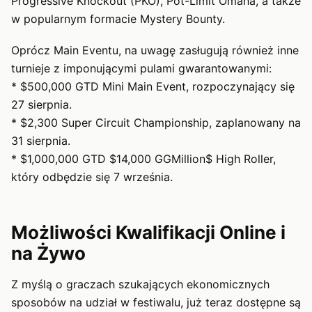
Progressive Knockout (PKO), Pot-Limit Omaha, a także
w popularnym formacie Mystery Bounty.
Oprócz Main Eventu, na uwagę zasługują również inne
turnieje z imponującymi pulami gwarantowanymi:
* $500,000 GTD Mini Main Event, rozpoczynający się
27 sierpnia.
* $2,300 Super Circuit Championship, zaplanowany na
31 sierpnia.
* $1,000,000 GTD $14,000 GGMillion$ High Roller,
który odbędzie się 7 września.
Możliwości Kwalifikacji Online i
na Żywo
Z myślą o graczach szukających ekonomicznych
sposobów na udział w festiwalu, już teraz dostępne są