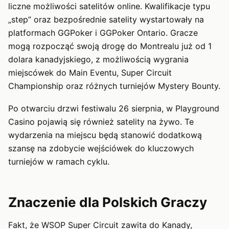
liczne możliwości satelitów online. Kwalifikacje typu
„step” oraz bezpośrednie satelity wystartowały na
platformach GGPoker i GGPoker Ontario. Gracze
mogą rozpocząć swoją drogę do Montrealu już od 1
dolara kanadyjskiego, z możliwością wygrania
miejscówek do Main Eventu, Super Circuit
Championship oraz różnych turniejów Mystery Bounty.
Po otwarciu drzwi festiwalu 26 sierpnia, w Playground
Casino pojawią się również satelity na żywo. Te
wydarzenia na miejscu będą stanowić dodatkową
szansę na zdobycie wejściówek do kluczowych
turniejów w ramach cyklu.
Znaczenie dla Polskich Graczy
Fakt, że WSOP Super Circuit zawita do Kanady,