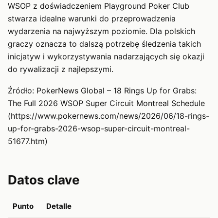
WSOP z doświadczeniem Playground Poker Club
stwarza idealne warunki do przeprowadzenia
wydarzenia na najwyższym poziomie. Dla polskich
graczy oznacza to dalszą potrzebę śledzenia takich
inicjatyw i wykorzystywania nadarzających się okazji
do rywalizacji z najlepszymi.
Źródło: PokerNews Global – 18 Rings Up for Grabs:
The Full 2026 WSOP Super Circuit Montreal Schedule
(https://www.pokernews.com/news/2026/06/18-rings-
up-for-grabs-2026-wsop-super-circuit-montreal-
51677.htm)
Datos clave
Punto
Detalle