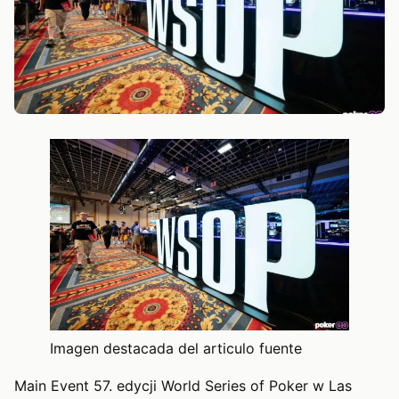
Imagen destacada del articulo fuente
Main Event 57. edycji World Series of Poker w Las