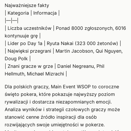
Najważniejsze fakty
| Kategoria | Informacja |
|—|—|
| Liczba uczestników | Ponad 8000 zgłoszonych, 6016
kontynuuje grę |
| Lider po Day 1a | Ryuta Nakai (323 000 żetonów) |
| Najwięksi przegrani | Martin Jacobson, Qui Nguyen,
Doug Polk |
| Znani gracze w grze | Daniel Negreanu, Phil
Hellmuth, Michael Mizrachi |
Dla polskich graczy, Main Event WSOP to coroczne
święto pokera, które pokazuje najwyższy poziom
rywalizacji i dostarcza niezapomnianych emocji.
Analiza wyników i strategii czołowych graczy może
stanowić cenne źródło inspiracji dla osób
rozwijających swoje umiejętności w pokerze.