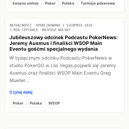
kasyno online
Poker
Polska
Turnieje pokerowe
AKTUALNOŚCI
OPUBLIKOWANO 3 SIERPNIA 2026
3 MIN CZYTANIA
MATEUSZ WOLSKI
Jubileuszowy odcinek Podcastu PokerNews:
Jeremy Ausmus i finaliści WSOP Main
Eventu gośćmi specjalnego wydania
W tysięcznym odcinku Podcastu PokerNews w
studio PokerGO w Las Vegas pojawili się Jeremy
Ausmus oraz finaliści WSOP Main Eventu Greg
Mueller…
Czytaj dalej
Poker
Polska
WSOP