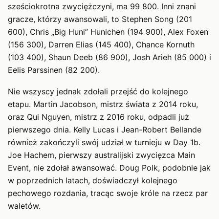
sześciokrotna zwyciężczyni, ma 99 800. Inni znani
gracze, którzy awansowali, to Stephen Song (201
600), Chris „Big Huni” Hunichen (194 900), Alex Foxen
(156 300), Darren Elias (145 400), Chance Kornuth
(103 400), Shaun Deeb (86 900), Josh Arieh (85 000) i
Eelis Parssinen (82 200).
Nie wszyscy jednak zdołali przejść do kolejnego
etapu. Martin Jacobson, mistrz świata z 2014 roku,
oraz Qui Nguyen, mistrz z 2016 roku, odpadli już
pierwszego dnia. Kelly Lucas i Jean-Robert Bellande
również zakończyli swój udział w turnieju w Day 1b.
Joe Hachem, pierwszy australijski zwycięzca Main
Event, nie zdołał awansować. Doug Polk, podobnie jak
w poprzednich latach, doświadczył kolejnego
pechowego rozdania, tracąc swoje króle na rzecz par
waletów.