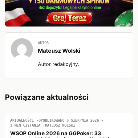
AUTOR
Mateusz Wolski
Autor redakcyjny.
Powiązane aktualności
AKTUALNOŚCI
OPUBLIKOWANO 6 SIERPNIA 2026
3 MIN CZYTANIA
MATEUSZ WOLSKI
WSOP Online 2026 na GGPoker: 33