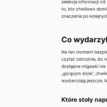
selekcja informacji ni
to, kto chwilowo domi
znaczenie po kolejnyc
Co wydarzył
Na ten moment bezpiec
czytać ostrożnie, bo 
dostępne migawki nie 
„gorącym stole”, chwi
wystarczają jeszcze, b
Które stoły na