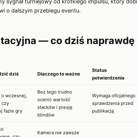
tny sygnał turniejowy od krótkiego impulsu, który do
mówi o dalszym przebiegu eventu.
ntacyjna — co dziś naprawdę
Status
zić dziś
Dlaczego to ważne
potwierdzenia
Bez tego trudno
o wczesnej,
Wymaga oficjalnego
ocenić wartość
 czy
sprawdzenia przed
stacków i presję
j fazie gry
publikacją
blindów
ko
Kamera nie zawsze
wane, czy