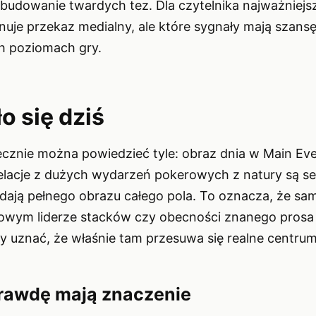
ż budowanie twardych tez. Dla czytelnika najważniejsz
nuje przekaz medialny, ale które sygnały mają szans
h poziomach gry.
o się dziś
znie można powiedzieć tyle: obraz dnia w Main Eve
relacje z dużych wydarzeń pokerowych z natury są se
dają pełnego obrazu całego pola. To oznacza, że sa
lowym liderze stacków czy obecności znanego prosa 
y uznać, że właśnie tam przesuwa się realne centrum 
prawdę mają znaczenie