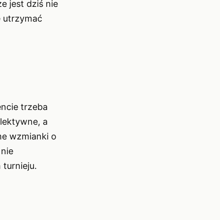
e jest dziś nie
ę utrzymać
ncie trzeba
lektywne, a
me wzmianki o
nie
turnieju.