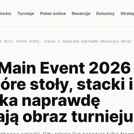
lności
Turnieje
Poker online
Recenzje
Kolumny
Strate
6 dziś: które stoły, stacki i nazwiska naprawdę zmieniają obraz 
ain Event 2026
óre stoły, stacki i
ka naprawdę
ją obraz turnieju