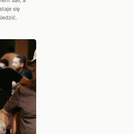
ent sali, a
taje się
ledzić.