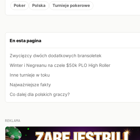
Poker
Polska
Turnieje pokerowe
En esta pagina
Zwycięzcy dwóch dodatkowych bransoletek
Winter i Negreanu na czele $50k PLO High Roller
Inne turnieje w toku
Najważniejsze fakty
Co dalej dla polskich graczy?
REKLAMA