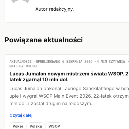
Autor redakcyjny.
Powiązane aktualności
AKTUALNOŚCI
OPUBLIKOWANO 6 SIERPNIA 2026
4 MIN CZYTANIA
MATEUSZ WOLSKI
Lucas Jumalon nowym mistrzem świata WSOP. 2
latek zgarnął 10 mln dol.
Lucas Jumalon pokonał Lauriego Saaskilahtiego w he
upie i wygrał WSOP Main Event 2026. 22-latek otrzym
mln dol. i został drugim najmłodszym…
Czytaj dalej
Poker
Polska
WSOP