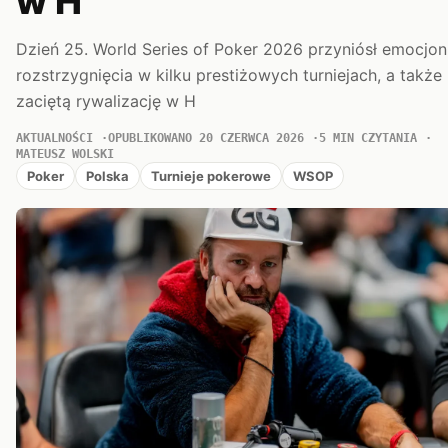
w H
Dzień 25. World Series of Poker 2026 przyniósł emocjon
rozstrzygnięcia w kilku prestiżowych turniejach, a także
zaciętą rywalizację w H
AKTUALNOŚCI
OPUBLIKOWANO 20 CZERWCA 2026
5 MIN CZYTANIA
MATEUSZ WOLSKI
Poker
Polska
Turnieje pokerowe
WSOP