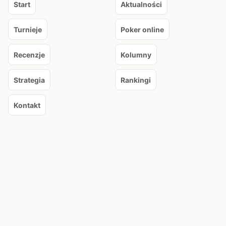
Start
Aktualności
Turnieje
Poker online
Recenzje
Kolumny
Strategia
Rankingi
Kontakt