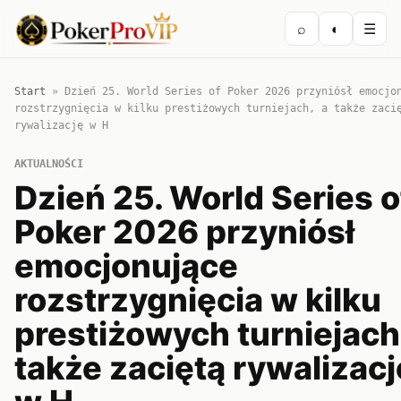
⌕
◐
☰
Start
»
Dzień 25. World Series of Poker 2026 przyniósł emocjo
rozstrzygnięcia w kilku prestiżowych turniejach, a także zaci
rywalizację w H
AKTUALNOŚCI
Dzień 25. World Series o
Poker 2026 przyniósł
emocjonujące
rozstrzygnięcia w kilku
prestiżowych turniejach
także zaciętą rywalizacj