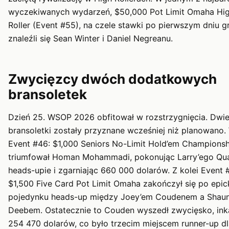
wyczekiwanych wydarzeń, $50,000 Pot Limit Omaha Hi
Roller (Event #55), na czele stawki po pierwszym dniu g
znaleźli się Sean Winter i Daniel Negreanu.
Zwycięzcy dwóch dodatkowych
bransoletek
Dzień 25. WSOP 2026 obfitował w rozstrzygnięcia. Dwi
bransoletki zostały przyznane wcześniej niż planowano.
Event #46: $1,000 Seniors No-Limit Hold’em Championsh
triumfował Homan Mohammadi, pokonując Larry’ego Qu
heads-upie i zgarniając 660 000 dolarów. Z kolei Event 
$1,500 Five Card Pot Limit Omaha zakończył się po epic
pojedynku heads-up między Joey’em Coudenem a Shau
Deebem. Ostatecznie to Couden wyszedł zwycięsko, ink
254 470 dolarów, co było trzecim miejscem runner-up dl