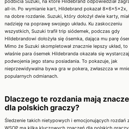
podbicia Suzuki, na które Hildebrand odpowiedział zagr
all-in. Po wymianie kart, Hildebrand pokazał 8x6x5x2x, 
na dobre rozdanie. Suzuki, który dołożył dwie karty, mia
nadzieję na poprawę swojego układu. Ku zaskoczeniu
wszystkich, Suzuki trafił trip siódemek, podczas gdy
Hildebrandowi dołożyła się ósemka, dająca mu parę óse
Mimo że Suzuki skompletował znacznie lepszy układ, to
właśnie para ósemek Hildebranda okazała się wystarcza
podwojenia jego stanu posiadania. To pokazuje, jak
nieprzewidywalna bywa gra w pokera, zwłaszcza w mnie
popularnych odmianach.
Dlaczego te rozdania mają znacze
dla polskich graczy?
Śledzenie takich nietypowych i emocjonujących rozdań 
WSOP ma kilka kluczowych znaczeń dla polskich graczy