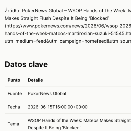
Źródło: PokerNews Global – WSOP Hands of the Week: 
Makes Straight Flush Despite It Being 'Blocked’
(https://www.pokernews.com/news/2026/06/wsop-2026
hands-of-the-week-mateos-martirosian-suzuki-51545.h
utm_medium=feed&utm_campaign=homefeed&utm_sourc
Datos clave
Punto
Detalle
Fuente
PokerNews Global
Fecha
2026-06-15T16:00:00+00:00
WSOP Hands of the Week: Mateos Makes Straight
Tema
Despite It Being 'Blocked'