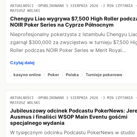
AKTUALNOŚCI
OPUBLIKOWANO 5 SIERPNIA 2026
3 MIN CZYTANIA
MATEUSZ WOLSKI
Chengyu Liao wygrywa $7,500 High Roller podcz
NOIR Poker Series na Cyprze Północnym
Nieprofesjonalny pokerzysta z Istambułu Chengyu Lia
zgarnął $300,000 za zwycięstwo w turnieju $7,500 Hi
Roller podczas NOIR Poker Series w Merit Royal…
Czytaj dalej
kasyno online
Poker
Polska
Turnieje pokerowe
AKTUALNOŚCI
OPUBLIKOWANO 3 SIERPNIA 2026
3 MIN CZYTANIA
MATEUSZ WOLSKI
Jubileuszowy odcinek Podcastu PokerNews: Jer
Ausmus i finaliści WSOP Main Eventu gośćmi
specjalnego wydania
W tysięcznym odcinku Podcastu PokerNews w studio