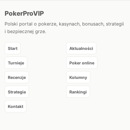
PokerProVIP
Polski portal o pokerze, kasynach, bonusach, strategii
i bezpiecznej grze.
Start
Aktualności
Turnieje
Poker online
Recenzje
Kolumny
Strategia
Rankingi
Kontakt