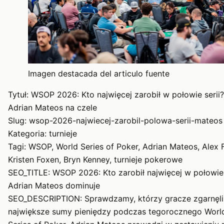
Imagen destacada del articulo fuente
Tytuł: WSOP 2026: Kto najwięcej zarobił w połowie serii?
Adrian Mateos na czele
Slug: wsop-2026-najwiecej-zarobil-polowa-serii-mateos
Kategoria: turnieje
Tagi: WSOP, World Series of Poker, Adrian Mateos, Alex 
Kristen Foxen, Bryn Kenney, turnieje pokerowe
SEO_TITLE: WSOP 2026: Kto zarobił najwięcej w połowie 
Adrian Mateos dominuje
SEO_DESCRIPTION: Sprawdzamy, którzy gracze zgarnęli
największe sumy pieniędzy podczas tegorocznego Worl