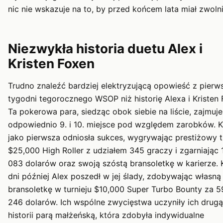
nic nie wskazuje na to, by przed końcem lata miał zwolni
Niezwykła historia duetu Alex i
Kristen Foxen
Trudno znaleźć bardziej elektryzującą opowieść z pierw
tygodni tegorocznego WSOP niż historię Alexa i Kristen 
Ta pokerowa para, siedząc obok siebie na liście, zajmuje
odpowiednio 9. i 10. miejsce pod względem zarobków. K
jako pierwsza odniosła sukces, wygrywając prestiżowy t
$25,000 High Roller z udziałem 345 graczy i zgarniając 
083 dolarów oraz swoją szóstą bransoletkę w karierze. 
dni później Alex poszedł w jej ślady, zdobywając własną
bransoletkę w turnieju $10,000 Super Turbo Bounty za 5
246 dolarów. Ich wspólne zwycięstwa uczyniły ich drug
historii parą małżeńską, która zdobyła indywidualne