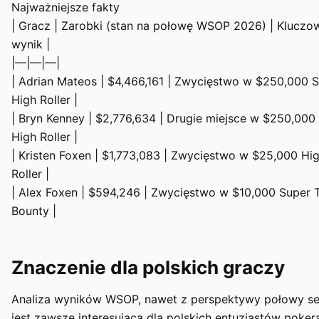
Najważniejsze fakty
| Gracz | Zarobki (stan na połowę WSOP 2026) | Kluczo
wynik |
|—|—|—|
| Adrian Mateos | $4,466,161 | Zwycięstwo w $250,000 
High Roller |
| Bryn Kenney | $2,776,634 | Drugie miejsce w $250,000
High Roller |
| Kristen Foxen | $1,773,083 | Zwycięstwo w $25,000 Hi
Roller |
| Alex Foxen | $594,246 | Zwycięstwo w $10,000 Super 
Bounty |
Znaczenie dla polskich graczy
Analiza wyników WSOP, nawet z perspektywy połowy ser
jest zawsze interesująca dla polskich entuzjastów poker