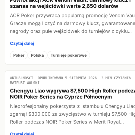
Powrót akcji ACR Venom Vault: darmowy klucz i
szansa na wejściówki warte 2,650 dolarów
ACR Poker przywraca popularną promocję Venom Vaul
Gracze mogą liczyć na darmowy klucz, gwarantowan
nagrody oraz pule wejściówek do turniejów z cyklu…
Czytaj dalej
Poker
Polska
Turnieje pokerowe
AKTUALNOŚCI
OPUBLIKOWANO 5 SIERPNIA 2026
3 MIN CZYTANIA
MATEUSZ WOLSKI
Chengyu Liao wygrywa $7,500 High Roller podcz
NOIR Poker Series na Cyprze Północnym
Nieprofesjonalny pokerzysta z Istambułu Chengyu Lia
zgarnął $300,000 za zwycięstwo w turnieju $7,500 Hi
Roller podczas NOIR Poker Series w Merit Royal…
Czytaj dalej