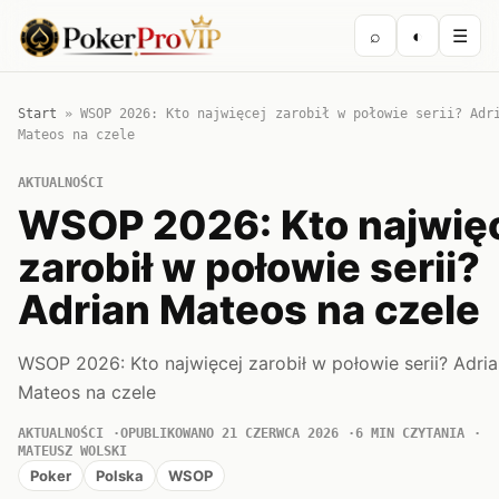
⌕
◐
☰
Start
»
WSOP 2026: Kto najwięcej zarobił w połowie serii? Adr
Mateos na czele
AKTUALNOŚCI
WSOP 2026: Kto najwię
zarobił w połowie serii?
Adrian Mateos na czele
WSOP 2026: Kto najwięcej zarobił w połowie serii? Adri
Mateos na czele
AKTUALNOŚCI
OPUBLIKOWANO 21 CZERWCA 2026
6 MIN CZYTANIA
MATEUSZ WOLSKI
Poker
Polska
WSOP