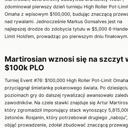
zdominował pierwszy dzień turnieju High Roller Pot-Limi
Omaha z wpisowym $100,000, budując znaczącą przew
nad rywalami. Jednocześnie Markus Gonsalves jest na
najlepszej drodze do zdobycia tytułu w $5,000 6-Hand
Limit Hold’em, prowadząc po pierwszym dniu finałowym
Martirosian wznosi się na szczyt 
$100k PLO
Turniej Event #76: $100,000 High Roller Pot-Limit Omah
przyciągnął śmietankę pokerowego świata. Po dziesięci
poziomach gry do dalszej rywalizacji awansowało zaled
zawodników. Na czele stawki znajduje się Artur Martiros
który zgromadził imponujący stack wynoszący 5,815,00
żetonów. Rosjanin, który potrzebował drugiego „naboju”,
objąć prowadzenie, zdołał zbudować znaczącą przewag