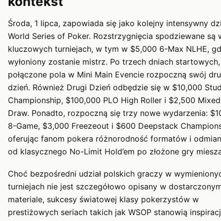
kontekst
Środa, 1 lipca, zapowiada się jako kolejny intensywny dz
World Series of Poker. Rozstrzygnięcia spodziewane są w
kluczowych turniejach, w tym w $5,000 6-Max NLHE, gd
wyłoniony zostanie mistrz. Po trzech dniach startowych,
połączone pola w Mini Main Evencie rozpoczną swój dru
dzień. Również Drugi Dzień odbędzie się w $10,000 Stu
Championship, $100,000 PLO High Roller i $2,500 Mixed 
Draw. Ponadto, rozpoczną się trzy nowe wydarzenia: $1
8-Game, $3,000 Freezeout i $600 Deepstack Champions
oferując fanom pokera różnorodność formatów i odmian
od klasycznego No-Limit Hold’em po złożone gry miesz
Choć bezpośredni udział polskich graczy w wymieniony
turniejach nie jest szczegółowo opisany w dostarczony
materiale, sukcesy światowej klasy pokerzystów w
prestiżowych seriach takich jak WSOP stanowią inspiracj