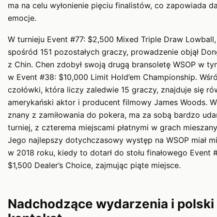
ma na celu wyłonienie pięciu finalistów, co zapowiada d
emocje.
W turnieju Event #77: $2,500 Mixed Triple Draw Lowball,
spośród 151 pozostałych graczy, prowadzenie objął Do
z Chin. Chen zdobył swoją drugą bransoletę WSOP w ty
w Event #38: $10,000 Limit Hold’em Championship. Wśr
czołówki, która liczy zaledwie 15 graczy, znajduje się r
amerykański aktor i producent filmowy James Woods. W
znany z zamiłowania do pokera, ma za sobą bardzo uda
turniej, z czterema miejscami płatnymi w grach mieszany
Jego najlepszy dotychczasowy występ na WSOP miał mi
w 2018 roku, kiedy to dotarł do stołu finałowego Event #
$1,500 Dealer’s Choice, zajmując piąte miejsce.
Nadchodzące wydarzenia i polski