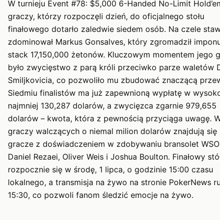
W turnieju Event #78: $5,000 6-Handed No-Limit Hold’e
graczy, którzy rozpoczęli dzień, do oficjalnego stołu
finałowego dotarło zaledwie siedem osób. Na czele staw
zdominował Markus Gonsalves, który zgromadził impon
stack 17,150,000 żetonów. Kluczowym momentem jego g
było zwycięstwo z parą króli przeciwko parze waletów 
Smiljkovicia, co pozwoliło mu zbudować znaczącą prze
Siedmiu finalistów ma już zapewnioną wypłatę w wysok
najmniej 130,287 dolarów, a zwycięzca zgarnie 979,655
dolarów – kwota, która z pewnością przyciąga uwagę. 
graczy walczących o niemal milion dolarów znajdują się
gracze z doświadczeniem w zdobywaniu bransolet WSO
Daniel Rezaei, Oliver Weis i Joshua Boulton. Finałowy stó
rozpocznie się w środę, 1 lipca, o godzinie 15:00 czasu
lokalnego, a transmisja na żywo na stronie PokerNews r
15:30, co pozwoli fanom śledzić emocje na żywo.