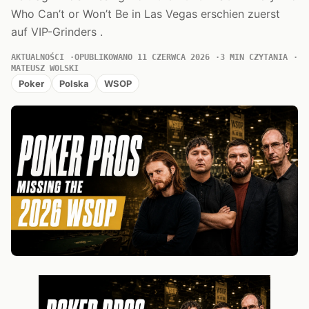
Who Can’t or Won’t Be in Las Vegas erschien zuerst
auf VIP-Grinders .
AKTUALNOŚCI
OPUBLIKOWANO 11 CZERWCA 2026
3 MIN CZYTANIA
MATEUSZ WOLSKI
Poker
Polska
WSOP