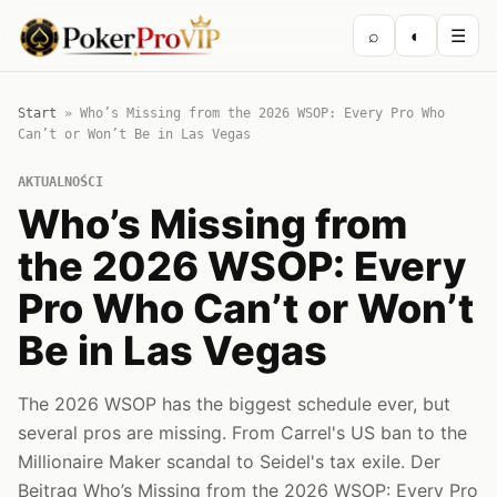
⌕
◐
☰
Start
»
Who’s Missing from the 2026 WSOP: Every Pro Who
Can’t or Won’t Be in Las Vegas
AKTUALNOŚCI
Who’s Missing from
the 2026 WSOP: Every
Pro Who Can’t or Won’t
Be in Las Vegas
The 2026 WSOP has the biggest schedule ever, but
several pros are missing. From Carrel's US ban to the
Millionaire Maker scandal to Seidel's tax exile. Der
Beitrag Who’s Missing from the 2026 WSOP: Every Pro