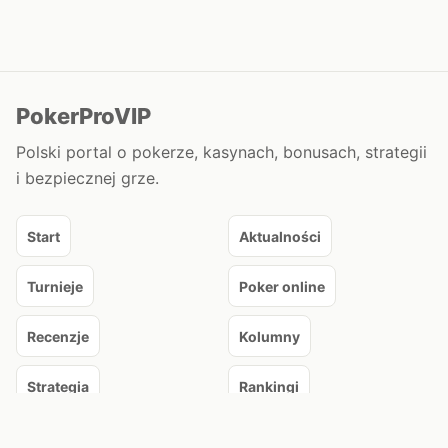
PokerProVIP
Polski portal o pokerze, kasynach, bonusach, strategii
i bezpiecznej grze.
Start
Aktualności
Turnieje
Poker online
Recenzje
Kolumny
Strategia
Rankingi
Kontakt