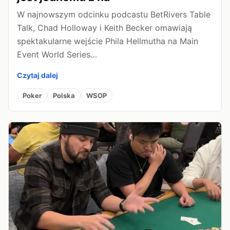
W najnowszym odcinku podcastu BetRivers Table
Talk, Chad Holloway i Keith Becker omawiają
spektakularne wejście Phila Hellmutha na Main
Event World Series…
Czytaj dalej
Poker
Polska
WSOP