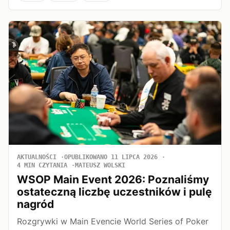
AKTUALNOŚCI
OPUBLIKOWANO 11 LIPCA 2026
4 MIN CZYTANIA
MATEUSZ WOLSKI
WSOP Main Event 2026: Poznaliśmy
ostateczną liczbę uczestników i pulę
nagród
Rozgrywki w Main Evencie World Series of Poker