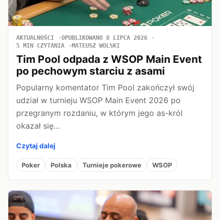
AKTUALNOŚCI
OPUBLIKOWANO 8 LIPCA 2026
5 MIN CZYTANIA
MATEUSZ WOLSKI
Tim Pool odpada z WSOP Main Event
po pechowym starciu z asami
Popularny komentator Tim Pool zakończył swój
udział w turnieju WSOP Main Event 2026 po
przegranym rozdaniu, w którym jego as-król
okazał się…
Czytaj dalej
Poker
Polska
Turnieje pokerowe
WSOP