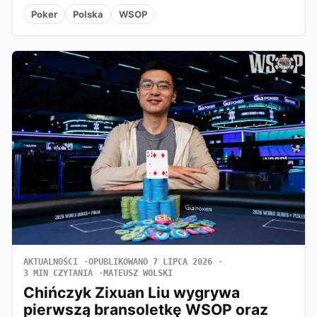
Poker
Polska
WSOP
AKTUALNOŚCI
OPUBLIKOWANO 7 LIPCA 2026
3 MIN CZYTANIA
MATEUSZ WOLSKI
Chińczyk Zixuan Liu wygrywa
pierwszą bransoletkę WSOP oraz