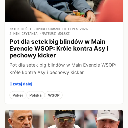
AKTUALNOŚCI
OPUBLIKOWANO 10 LIPCA 2026
5 MIN CZYTANIA
MATEUSZ WOLSKI
Pot dla setek big blindów w Main
Evencie WSOP: Króle kontra Asy i
pechowy kicker
Pot dla setek big blindów w Main Evencie WSOP:
Króle kontra Asy i pechowy kicker
Czytaj dalej
Poker
Polska
WSOP