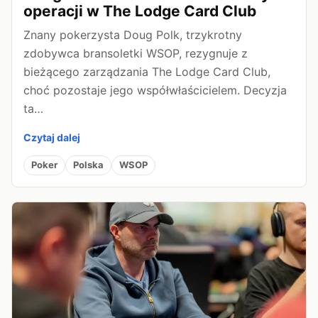
operacji w The Lodge Card Club
Znany pokerzysta Doug Polk, trzykrotny
zdobywca bransoletki WSOP, rezygnuje z
bieżącego zarządzania The Lodge Card Club,
choć pozostaje jego współwłaścicielem. Decyzja
ta…
Czytaj dalej
Poker
Polska
WSOP