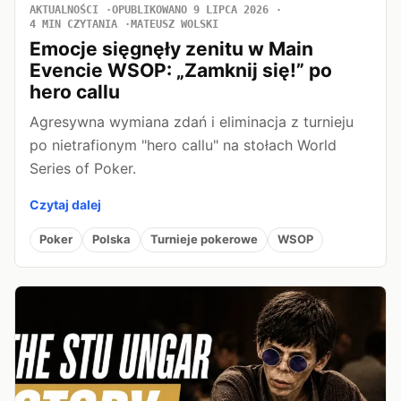
AKTUALNOŚCI
OPUBLIKOWANO 9 LIPCA 2026
4 MIN CZYTANIA
MATEUSZ WOLSKI
Emocje sięgnęły zenitu w Main
Evencie WSOP: „Zamknij się!” po
hero callu
Agresywna wymiana zdań i eliminacja z turnieju
po nietrafionym "hero callu" na stołach World
Series of Poker.
Czytaj dalej
Poker
Polska
Turnieje pokerowe
WSOP