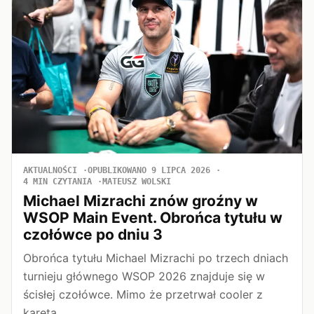
AKTUALNOŚCI
OPUBLIKOWANO 9 LIPCA 2026
4 MIN CZYTANIA
MATEUSZ WOLSKI
Michael Mizrachi znów groźny w
WSOP Main Event. Obrońca tytułu w
czołówce po dniu 3
Obrońca tytułu Michael Mizrachi po trzech dniach
turnieju głównego WSOP 2026 znajduje się w
ścisłej czołówce. Mimo że przetrwał cooler z
karetą…