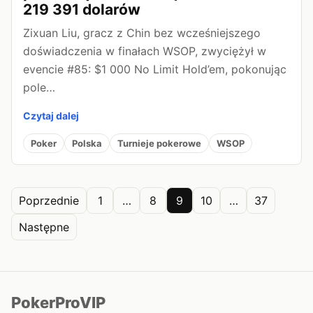
219 391 dolarów
Zixuan Liu, gracz z Chin bez wcześniejszego
doświadczenia w finałach WSOP, zwyciężył w
evencie #85: $1 000 No Limit Hold’em, pokonując
pole…
Czytaj dalej
Poker
Polska
Turnieje pokerowe
WSOP
Stronicowanie
Poprzednie
1
…
8
9
10
…
37
wpisów
Następne
PokerProVIP