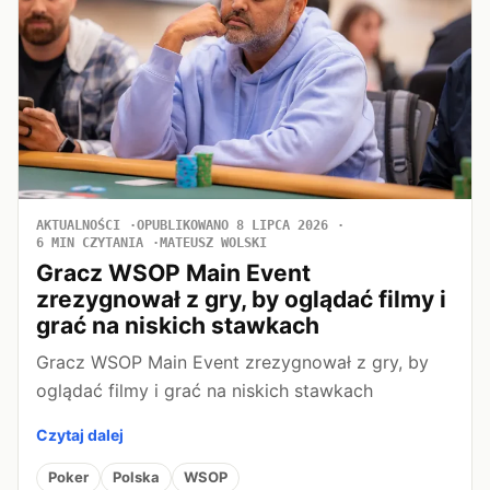
AKTUALNOŚCI
OPUBLIKOWANO 8 LIPCA 2026
6 MIN CZYTANIA
MATEUSZ WOLSKI
Gracz WSOP Main Event
zrezygnował z gry, by oglądać filmy i
grać na niskich stawkach
Gracz WSOP Main Event zrezygnował z gry, by
oglądać filmy i grać na niskich stawkach
Czytaj dalej
Poker
Polska
WSOP