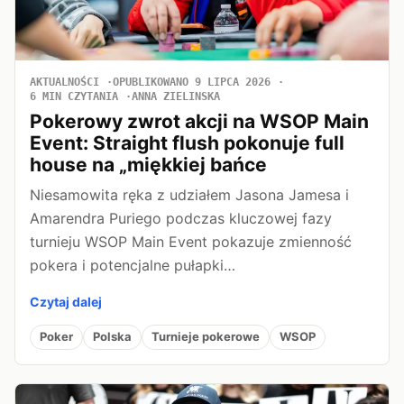
AKTUALNOŚCI
OPUBLIKOWANO 9 LIPCA 2026
6 MIN CZYTANIA
ANNA ZIELINSKA
Pokerowy zwrot akcji na WSOP Main
Event: Straight flush pokonuje full
house na „miękkiej bańce
Niesamowita ręka z udziałem Jasona Jamesa i
Amarendra Puriego podczas kluczowej fazy
turnieju WSOP Main Event pokazuje zmienność
pokera i potencjalne pułapki…
Czytaj dalej
Poker
Polska
Turnieje pokerowe
WSOP