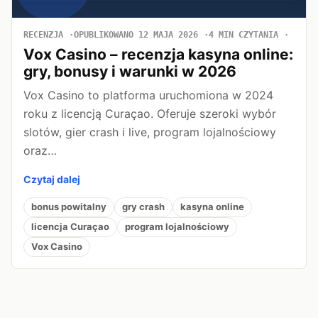
RECENZJA
OPUBLIKOWANO 12 MAJA 2026
4 MIN CZYTANIA
Vox Casino – recenzja kasyna online:
gry, bonusy i warunki w 2026
Vox Casino to platforma uruchomiona w 2024
roku z licencją Curaçao. Oferuje szeroki wybór
slotów, gier crash i live, program lojalnościowy
oraz…
Czytaj dalej
bonus powitalny
gry crash
kasyna online
licencja Curaçao
program lojalnościowy
Vox Casino