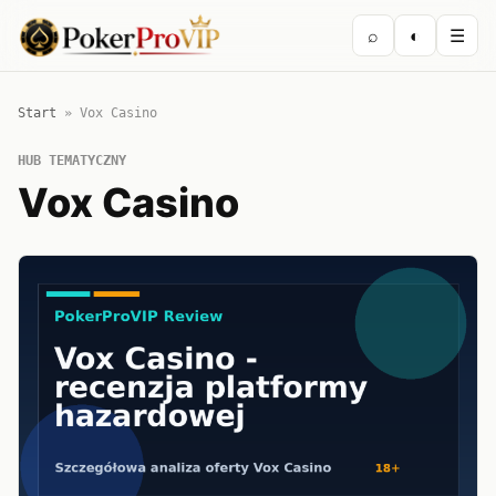
⌕
◐
☰
Start
»
Vox Casino
HUB TEMATYCZNY
Vox Casino