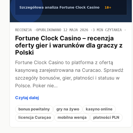
RECENZJA
OPUBLIKOWANO 12 MAJA 2026
3 MIN CZYTANIA
Fortune Clock Casino – recenzja
oferty gier i warunków dla graczy z
Polski
Fortune Clock Casino to platforma z ofertą
kasynową zarejestrowana na Curacao. Sprawdź
szczegóły bonusów, gier, płatności i statusu w
Polsce. Poker nie…
Czytaj dalej
bonus powitalny
gry na żywo
kasyno online
licencja Curaçao
mobilna wersja
płatności PLN