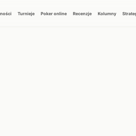
lności
Turnieje
Poker online
Recenzje
Kolumny
Strate