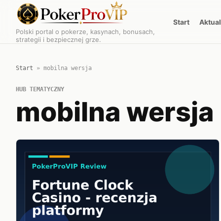
Start
Aktua
Polski portal o pokerze, kasynach, bonusach,
strategii i bezpiecznej grze.
Start
»
mobilna wersja
HUB TEMATYCZNY
mobilna wersja