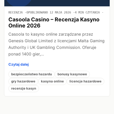
RECENZJA
OPUBLIKOWANO 12 MAJA 2026
4 MIN CZYTANIA
Casoola Casino – Recenzja Kasyno
Online 2026
Casoola to kasyno online zarządzane przez
Genesis Global Limited z licencjami Malta Gaming
Authority i UK Gambling Commission. Oferuje
ponad 1400 gier,…
Czytaj dalej
bezpieczeństwo hazardu
bonusy kasynowe
gry hazardowe
kasyna online
licencje hazardowe
recenzje kasyn