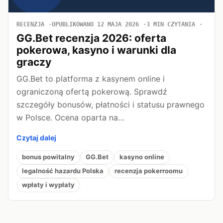
RECENZJA
OPUBLIKOWANO 12 MAJA 2026
3 MIN CZYTANIA
GG.Bet recenzja 2026: oferta
pokerowa, kasyno i warunki dla
graczy
GG.Bet to platforma z kasynem online i
ograniczoną ofertą pokerową. Sprawdź
szczegóły bonusów, płatności i statusu prawnego
w Polsce. Ocena oparta na…
Czytaj dalej
bonus powitalny
GG.Bet
kasyno online
legalność hazardu Polska
recenzja pokerroomu
wpłaty i wypłaty