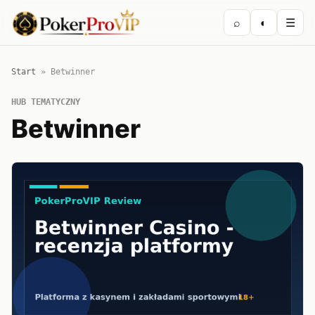
⌕
◐
☰
Start
»
Betwinner
HUB TEMATYCZNY
Betwinner