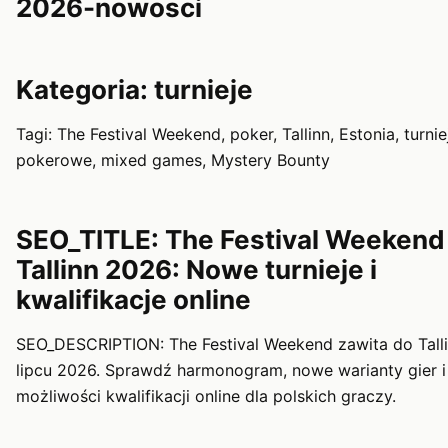
2026-nowosci
Kategoria: turnieje
Tagi: The Festival Weekend, poker, Tallinn, Estonia, turnie
pokerowe, mixed games, Mystery Bounty
SEO_TITLE: The Festival Weekend
Tallinn 2026: Nowe turnieje i
kwalifikacje online
SEO_DESCRIPTION: The Festival Weekend zawita do Tall
lipcu 2026. Sprawdź harmonogram, nowe warianty gier i
możliwości kwalifikacji online dla polskich graczy.