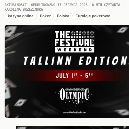
AKTUALNOŚCI
OPUBLIKOWANO 17 CZERWCA 2026
6 MIN CZYTANIA
KAROLINA BRZEZINSKA
kasyno online
Poker
Polska
Turnieje pokerowe