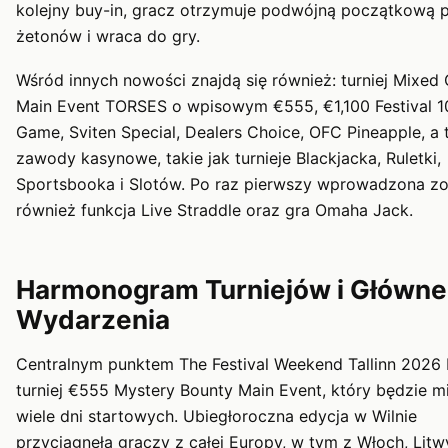
kolejny buy-in, gracz otrzymuje podwójną początkową p
żetonów i wraca do gry.
Wśród innych nowości znajdą się również: turniej Mixed
Main Event TORSES o wpisowym €555, €1,100 Festival 1
Game, Sviten Special, Dealers Choice, OFC Pineapple, a 
zawody kasynowe, takie jak turnieje Blackjacka, Ruletki,
Sportsbooka i Slotów. Po raz pierwszy wprowadzona zo
również funkcja Live Straddle oraz gra Omaha Jack.
Harmonogram Turniejów i Główne
Wydarzenia
Centralnym punktem The Festival Weekend Tallinn 2026
turniej €555 Mystery Bounty Main Event, który będzie mi
wiele dni startowych. Ubiegłoroczna edycja w Wilnie
przyciągnęła graczy z całej Europy, w tym z Włoch, Litw