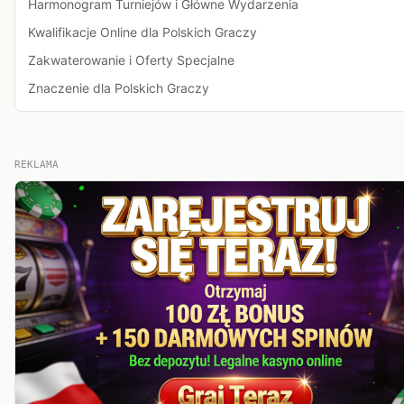
Harmonogram Turniejów i Główne Wydarzenia
Kwalifikacje Online dla Polskich Graczy
Zakwaterowanie i Oferty Specjalne
Znaczenie dla Polskich Graczy
REKLAMA