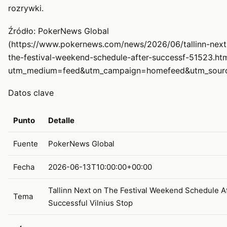
rozrywki.
Źródło: PokerNews Global
(https://www.pokernews.com/news/2026/06/tallinn-next
the-festival-weekend-schedule-after-successf-51523.ht
utm_medium=feed&utm_campaign=homefeed&utm_sourc
Datos clave
Punto
Detalle
Fuente
PokerNews Global
Fecha
2026-06-13T10:00:00+00:00
Tallinn Next on The Festival Weekend Schedule A
Tema
Successful Vilnius Stop