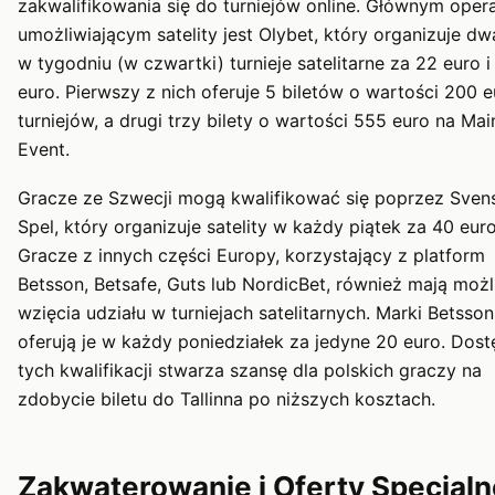
zakwalifikowania się do turniejów online. Głównym oper
umożliwiającym satelity jest Olybet, który organizuje dw
w tygodniu (w czwartki) turnieje satelitarne za 22 euro i
euro. Pierwszy z nich oferuje 5 biletów o wartości 200 
turniejów, a drugi trzy bilety o wartości 555 euro na Mai
Event.
Gracze ze Szwecji mogą kwalifikować się poprzez Sven
Spel, który organizuje satelity w każdy piątek za 40 euro
Gracze z innych części Europy, korzystający z platform
Betsson, Betsafe, Guts lub NordicBet, również mają moż
wzięcia udziału w turniejach satelitarnych. Marki Betsson
oferują je w każdy poniedziałek za jedyne 20 euro. Dos
tych kwalifikacji stwarza szansę dla polskich graczy na
zdobycie biletu do Tallinna po niższych kosztach.
Zakwaterowanie i Oferty Specjaln