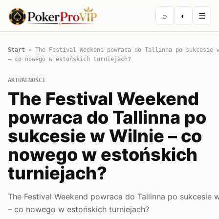
⌕
◐
☰
Start
»
The Festival Weekend powraca do Tallinna po sukcesie 
– co nowego w estońskich turniejach?
AKTUALNOŚCI
The Festival Weekend
powraca do Tallinna po
sukcesie w Wilnie – co
nowego w estońskich
turniejach?
The Festival Weekend powraca do Tallinna po sukcesie w
– co nowego w estońskich turniejach?