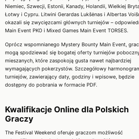
Niemiec, Szwecji, Estonii, Kanady, Holandii, Wielkiej Bryta
Łotwy i Cypru. Litwini Gerardas Lukšėnas i Albertas Voiš
okazali się zwycięzcami głównych turniejów – odpowied
Main Event PKO i Mixed Games Main Event TORSES.
Oprócz wspomnianego Mystery Bounty Main Event, gra
mogą spodziewać się bogatej oferty turniejów poboczny
mieszanych, które zaspokoją gusta nawet najbardziej
wymagających pokerzystów. Szczegółowy harmonogra
turniejów, zawierający daty, godziny i wpisowe, będzie
dostępny do pobrania w formacie PDF.
Kwalifikacje Online dla Polskich
Graczy
The Festival Weekend oferuje graczom możliwość